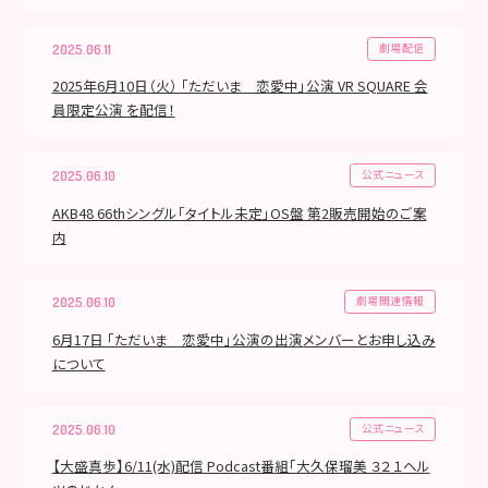
劇場配信
2025.06.11
2025年6月10日（火） 「ただいま 恋愛中」公演 VR SQUARE 会
員限定公演 を配信！
公式ニュース
2025.06.10
AKB48 66thシングル「タイトル未定」OS盤 第2販売開始のご案
内
劇場関連情報
2025.06.10
6月17日 「ただいま 恋愛中」公演の出演メンバーとお申し込み
について
公式ニュース
2025.06.10
【大盛真歩】6/11(水)配信 Podcast番組「大久保瑠美 ３２１ヘル