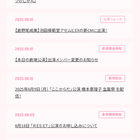
ツのじかん」
公式ニュース
2025.06.10
【倉野尾成美】池田模範堂アセムヒEXの新CMに出演！
劇場関連情報
2025.06.10
【本日の劇場公演】出演メンバー変更のお知らせ
劇場配信
2025.06.10
2025年6月9日（月） 「ここからだ」公演 橋本恵理子 生誕祭 を配
信！
劇場関連情報
2025.06.09
6月16日 「ＲＥＳＥＴ」公演のお申し込みについて