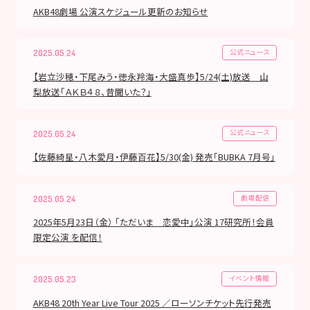
AKB48劇場 公演スケジュール更新のお知らせ
公式ニュース
2025.05.24
【岩立沙穂・下尾みう・徳永羚海・大盛真歩】5/24(土)放送 山
梨放送「ＡＫＢ４８、昔聞いた？」
公式ニュース
2025.05.24
【佐藤綺星・八木愛月・伊藤百花】5/30(金) 発売「BUBKA 7月号」
劇場配信
2025.05.24
2025年5月23日（金） 「ただいま 恋愛中」公演 17研究所！会員
限定公演 を配信！
イベント情報
2025.05.23
AKB48 20th Year Live Tour 2025 ／ローソンチケット先行発売