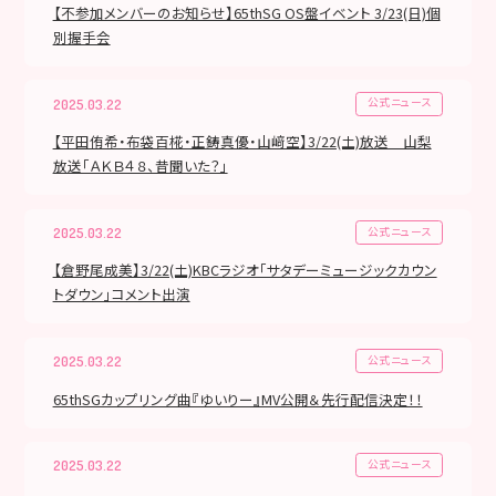
【不参加メンバーのお知らせ】65thSG OS盤イベント 3/23(日)個
別握手会
公式ニュース
2025.03.22
【平田侑希・布袋百椛・正鋳真優・山﨑空】3/22(土)放送 山梨
放送「ＡＫＢ４８、昔聞いた？」
公式ニュース
2025.03.22
【倉野尾成美】3/22(土)KBCラジオ「サタデーミュージックカウン
トダウン」コメント出演
公式ニュース
2025.03.22
65thSGカップリング曲『ゆいりー』MV公開＆先行配信決定！！
公式ニュース
2025.03.22