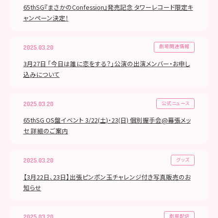
65thSG『まさかのConfession』発売記念 タワーレコード限定キ
ャンペーン決定！
劇場関連情報
2025.03.20
3月27日 「今日は誰に恋をする？」公演の出演メンバー・お申し
込みについて
公式ニュース
2025.03.20
65thSG OS盤イベント 3/22(土)・23(日) 個別握手会@幕張メッ
セ 詳細のご案内
グッズ
2025.03.20
【3月22日、23日】出張ピンポン玉チャレンジ付き写真販売のお
知らせ
劇場配信
2025.03.20