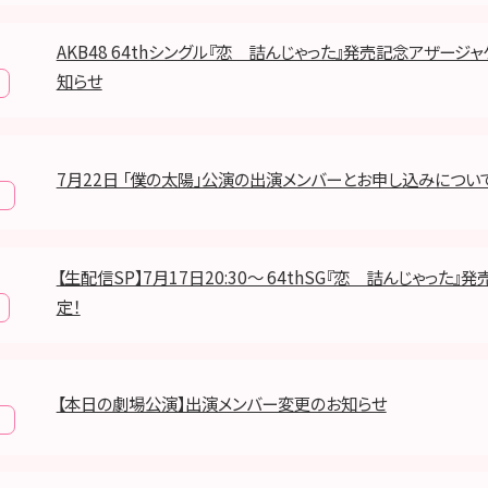
AKB48 64thシングル『恋 詰んじゃった』発売記念アザージ
知らせ
7月22日 「僕の太陽」公演の出演メンバーとお申し込みについ
報
【生配信SP】7月17日20:30〜 64thSG『恋 詰んじゃった
定！
【本日の劇場公演】出演メンバー変更のお知らせ
報