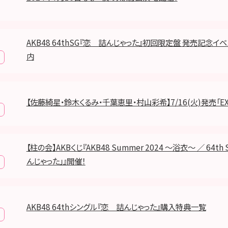
AKB48 64thSG『恋 詰んじゃった』初回限定盤 発売記念イ
内
【佐藤綺星・鈴木くるみ・千葉恵里・村山彩希】7/16(火)発売「E
【柱の会】AKBくじ『AKB48 Summer 2024 ～浴衣～ ／ 64th 
んじゃった」』開催！
AKB48 64thシングル『恋 詰んじゃった』購入特典一覧