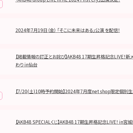
2024年7月19日（金） 「そこに未来はある」公演 を配信！
【掲載情報の訂正とお詫び】AKB48 17期生昇格記念LIVE！
わり in仙台
【7/20(土)10時予約開始】2024年7月度net shop限定個別生
【AKB48 SPECIALくじ】AKB48 17期生昇格記念LIVE！ in宮