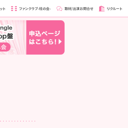
ット
ファンクラブ
-柱の会-
取材/出演
お問合せ
リクルート