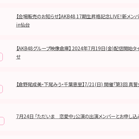
【会場販売のお知らせ】AKB48 17期生昇格記念LIVE！新メ
in仙台
【AKB48グループ映像倉庫】 2024年7月19日(金)配信開始
せ
【倉野尾成美・下尾みう・千葉恵里】7/21(日) 開催「第3回 真誓
7月24日 「ただいま 恋愛中」公演の出演メンバーとお申し込
報