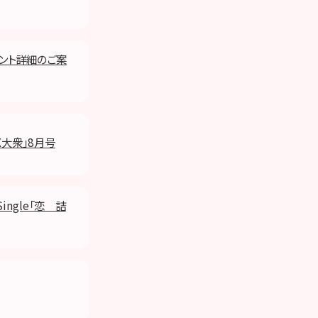
ベント詳細のご案
X大衆」8月号
Single「恋 詰