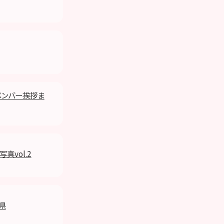
新メンバー挨拶ま
写真vol.2
城県