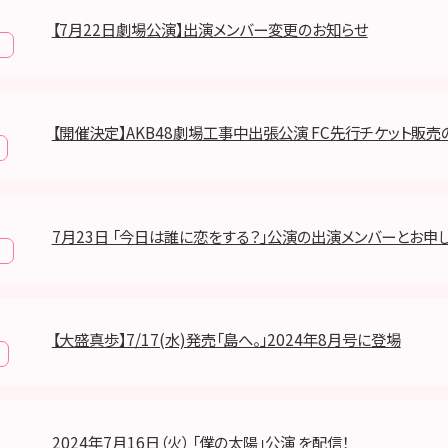
【7月22日劇場公演】出演メンバー変更のお知らせ
報
【開催決定】AKB48劇場工事中出張公演 FC先行チケット販売
7月23日 「今日は誰に恋をする？」公演の出演メンバーとお申
報
【大盛真歩】7/17(水)発売「島へ。」2024年8月号に登場
2024年7月16日（火） 「僕の太陽」公演 を配信！