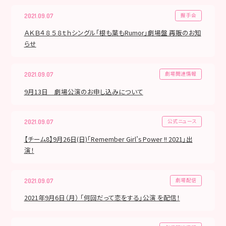
握手会
2021.09.07
ＡＫＢ４８ ５８ｔｈシングル「根も葉もRumor」劇場盤 再販のお知
らせ
劇場関連情報
2021.09.07
9月13日 劇場公演のお申し込みについて
公式ニュース
2021.09.07
【チーム8】9月26日(日)「Remember Girl’s Power !! 2021」出
演！
劇場配信
2021.09.07
2021年9月6日（月） 「何回だって恋をする」公演 を配信！