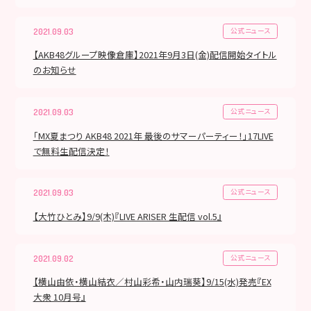
公式ニュース
2021.09.03
【AKB48グループ映像倉庫】2021年9月3日(金)配信開始タイトル
のお知らせ
公式ニュース
2021.09.03
「MX夏まつり AKB48 2021年 最後のサマーパーティー！」17LIVE
で無料生配信決定！
公式ニュース
2021.09.03
【大竹ひとみ】9/9(木)『LIVE ARISER 生配信 vol.5』
公式ニュース
2021.09.02
【横山由依・横山結衣／村山彩希・山内瑞葵】9/15(水)発売『EX
大衆 10月号』