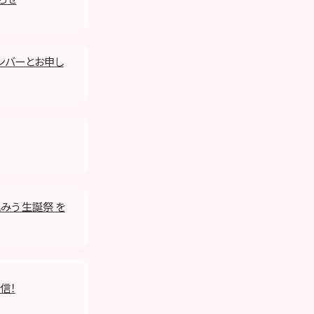
メンバーとお申し
尾みう 生誕祭 を
信！