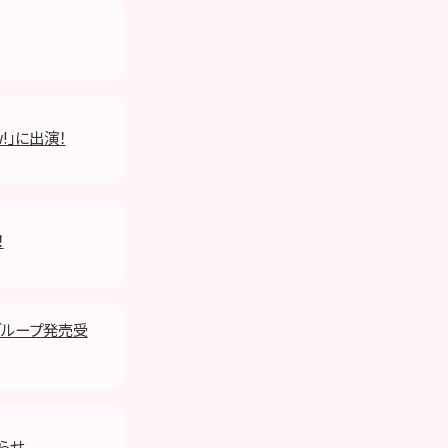
w!」に出演！
！
妹グループ発売受
知らせ