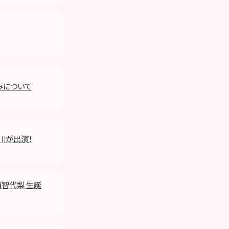
みについて
西川が出演！
西智代梨 生誕