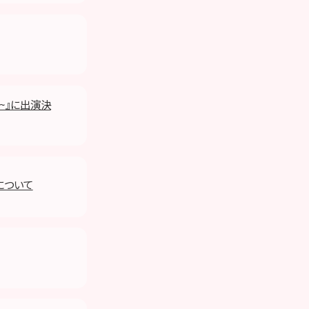
~』に出演決
について