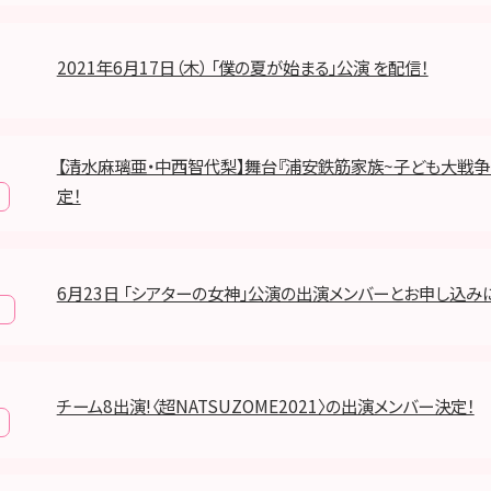
2021年6月17日（木） 「僕の夏が始まる」公演 を配信！
【清水麻璃亜・中西智代梨】舞台『浦安鉄筋家族~子ども大戦争
定！
6月23日 「シアターの女神」公演の出演メンバーとお申し込み
報
チーム8出演!〈超NATSUZOME2021〉の出演メンバー決定！