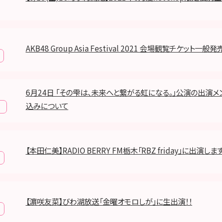
AKB48 Group Asia Festival 2021 会場観覧チケット一
6月24日 「その雫は、未来へと繋がる虹になる。」公演の出演
込みについて
報
【本田仁美】RADIO BERRY FM栃木「RBZ friday」に出演しま
【濵咲友菜】びわ湖放送「金曜オモロしが」に生出演！！