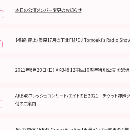
本日の公演メンバー変更のお知らせ
報
【福留・尾上・奥原】7月の下北FM「DJ Tomoaki's Radio Sho
2021年6月20日（日） AKB48 12期生10周年特別公演 を配信
AKB48フレッシュコンサート/エイトの日2021 チケット姉
付のご案内
【6/27開催 AKB48 Group Asia Fes】出演メンバー変更のお