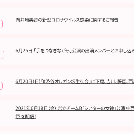
向井地美音の新型コロナウイルス感染に関するご報告
6月25日 「手をつなぎながら」公演の出演メンバーとお申し込
報
6月20日(日)「#渋谷オルガン坂生徒会」に下尾、吉川、藤園、
2021年6月18日（金） 岩立チームB「シアターの女神」公演 中
祭 を配信！