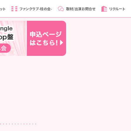
ット
ファンクラブ
-柱の会-
取材/出演
お問合せ
リクルート