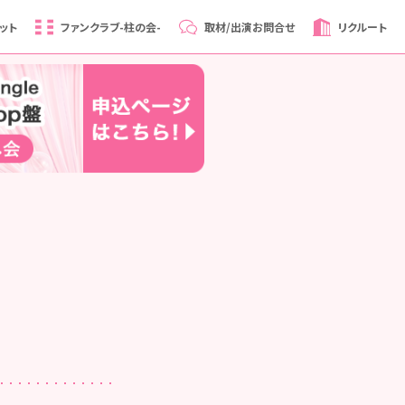
ット
ファンクラブ
-柱の会-
取材/出演
お問合せ
リクルート