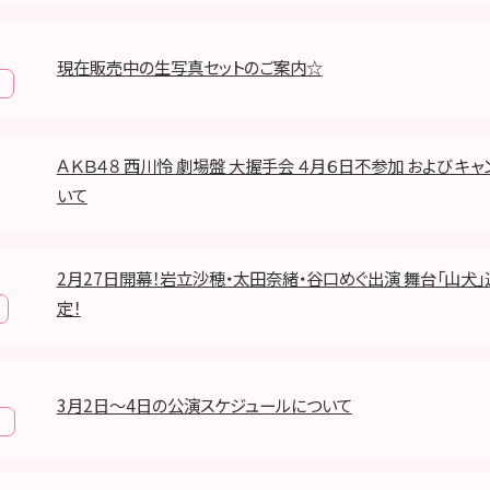
現在販売中の生写真セットのご案内☆
ＡＫＢ４８ 西川怜 劇場盤 大握手会 ４月６日不参加 および キ
いて
2月27日開幕！岩立沙穂・太田奈緒・谷口めぐ出演 舞台「山犬
定！
3月2日～4日の公演スケジュールについて
報