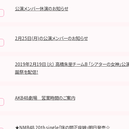
公演メンバー休演のお知らせ
報
2月25日(月)の公演メンバーのお知らせ
報
2019年2月19日（火） 高橋朱里チームB 「シアターの女神」公
誕祭を配信！
AKB48劇場 営業時間のご案内
報
★NMB48 20th single『床の間正座娘』明日発売☆