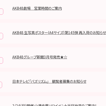
AKB48劇場 営業時間のご案内
報
AKB48 生写真ポスター(A4サイズ)第145弾 再入荷のお知らせ
AKB48グループ新聞3月号発売★☆
日本テレビ「バズリズム」 観覧者募集のお知らせ
2/24(日)開催 山邊歩夢ソロイベント当日抽選のご案内！