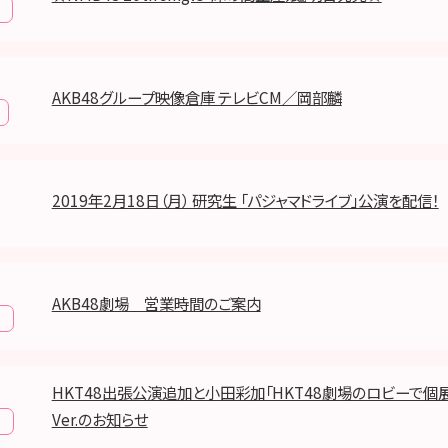
AKB48グループ映像倉庫 テレビCM／岡部麟
2019年2月18日（月） 研究生 「パジャマドライブ」公演を配信！
AKB48劇場 営業時間のご案内
報
HKT48出張公演追加と小田彩加「HKT48劇場のロビーで個
Ver.のお知らせ
報