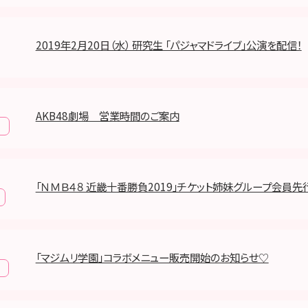
2019年2月20日（水） 研究生 「パジャマドライブ」公演を配信！
AKB48劇場 営業時間のご案内
報
「ＮＭＢ４８ 近畿十番勝負2019」チケット姉妹グループ会員
「マジムリ学園」コラボメニュー販売開始のお知らせ♡