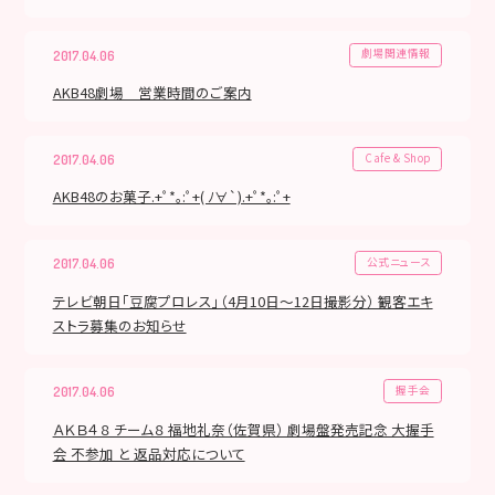
劇場関連情報
2017.04.06
AKB48劇場 営業時間のご案内
Cafe & Shop
2017.04.06
AKB48のお菓子.+ﾟ*｡:ﾟ+( ﾉ∀`).+ﾟ*｡:ﾟ+
公式ニュース
2017.04.06
テレビ朝日「豆腐プロレス」（4月10日～12日撮影分） 観客エキ
ストラ募集のお知らせ
握手会
2017.04.06
ＡＫＢ４８ チーム８ 福地礼奈（佐賀県） 劇場盤発売記念 大握手
会 不参加 と 返品対応について