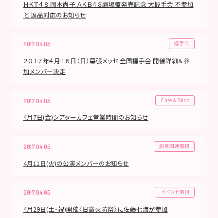
ＨＫＴ４８ 岡本尚子 ＡＫＢ４８劇場盤発売記念 大握手会 不参加
と 返品対応のお知らせ
握手会
2017.04.05
２０１７年４月１６日（日）幕張メッセ 全国握手会 開催詳細＆参
加メンバー決定
Cafe & Shop
2017.04.05
4月7日(金)シアターカフェ営業時間のお知らせ
劇場関連情報
2017.04.05
4月11日(火)の公演メンバーのお知らせ
イベント情報
2017.04.05
4月29日(土・祝)開催〈日高火防祭〉に佐藤七海が参加