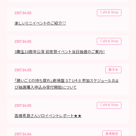
Cafe & Shop
2017.04.05
楽しいミニイベントのご紹介♡
Cafe & Shop
2017.04.05
3期生10周年公演 前夜祭イベント当日抽選のご案内！
握手会
2017.04.05
「願いごとの持ち腐れ」劇場盤 ＳＴＵ４８ 参加スケジュールおよ
び抽選購入申込み受付開始について
Cafe & Shop
2017.04.05
高橋希良さんソロイベントレポート★★
劇場配信
2017.04.04