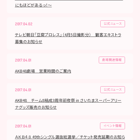
にもほどがあるっ！～
公式ニュース
2017.04.02
テレビ朝日「豆腐プロレス」（4月5日撮影分） 観客エキストラ
募集のお知らせ
劇場関連情報
2017.04.01
AKB48劇場 営業時間のご案内
公式ニュース
2017.04.01
AKB48 チーム8結成3周年前夜祭 in さいたまスーパーアリー
ナグッズ販売のお知らせ
イベント情報
2017.04.01
ＡＫＢ４８ 49thシングル選抜総選挙／チケット発売延期のお知ら