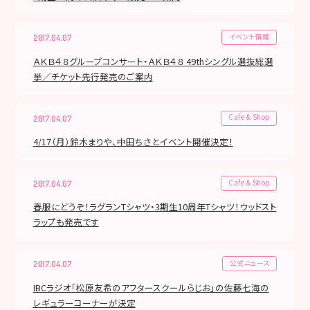
イベント情報
2017.04.07
ＡＫＢ４８グループコンサート・ＡＫＢ４８ 49thシングル選抜総選
挙／チケット先行発売のご案内
Cafe & Shop
2017.04.07
4/17（月）鈴木まりや、中田ちさとイベント開催決定！
Cafe & Shop
2017.04.07
春服にどうぞ！ラグランTシャツ・3期生10周年Tシャツ！ウッドスト
ラップも発売です
公式ニュース
2017.04.07
IBCラジオ「松原友希のアフタースクールらじお」の佐藤七海の
レギュラーコーナーが決定