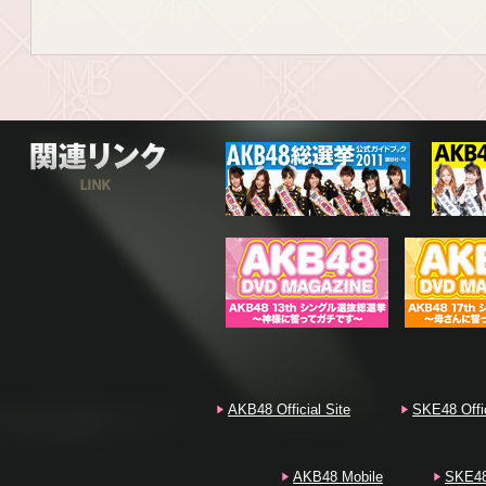
関連リンク
AKB48 Official Site
SKE48 Offic
AKB48 Mobile
SKE48