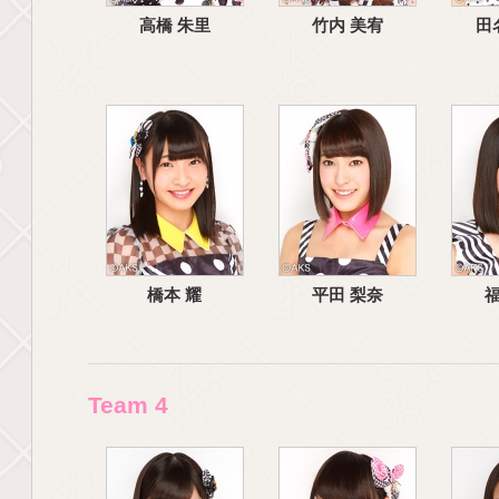
高橋 朱里
竹内 美宥
田
橋本 耀
平田 梨奈
福
Team 4