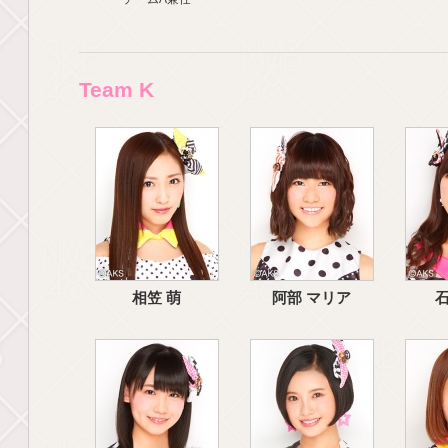
Team K
相笠 萌
阿部 マリア
石