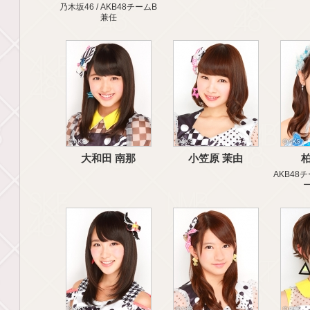
乃木坂46 / AKB48チームB
兼任
大和田 南那
小笠原 茉由
柏
AKB48チ