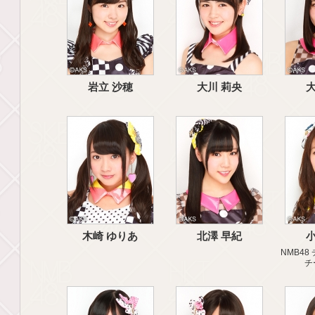
岩立 沙穂
大川 莉央
大
木崎 ゆりあ
北澤 早紀
小
NMB48 
チ