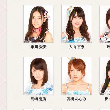
市川 愛美
入山 杏奈
岩
島崎 遥香
高橋 みなみ
田