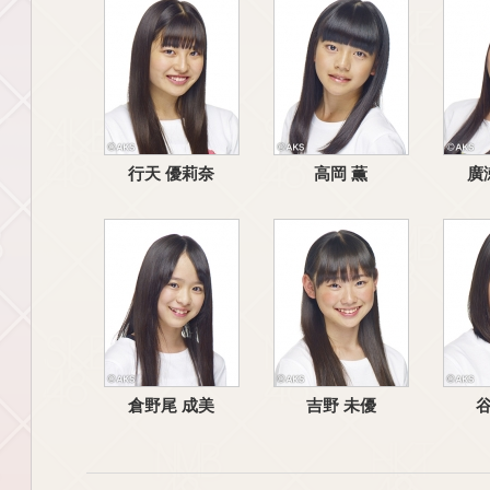
行天 優莉奈
高岡 薫
廣
倉野尾 成美
吉野 未優
谷