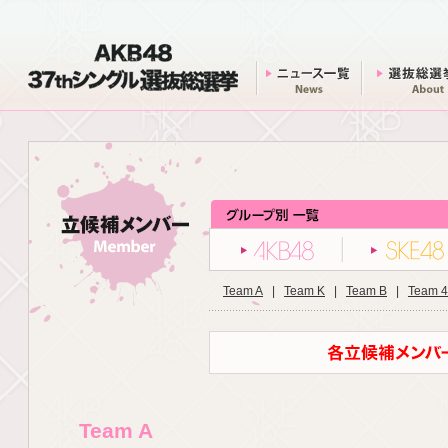
AKB48 37thシングル 選抜総選挙
ニュース一覧
AKB48
Team A
|
Team K
|
Team B
|
Team 4
Team A