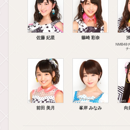
佐藤 妃星
篠崎 彩奈
渋
NMB48チ
チ
前田 美月
峯岸 みなみ
向