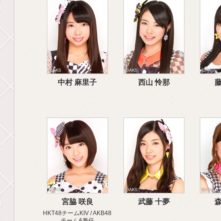
中村 麻里子
西山 怜那
藤
宮脇 咲良
武藤 十夢
森
HKT48チームKIV / AKB48
チームA兼任