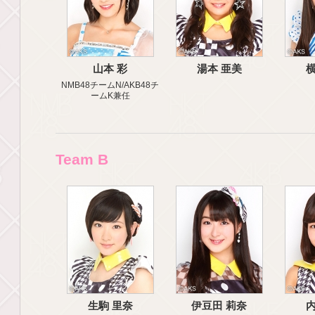
山本 彩
湯本 亜美
横
NMB48チームN/AKB48チ
ームK兼任
Team B
生駒 里奈
伊豆田 莉奈
内