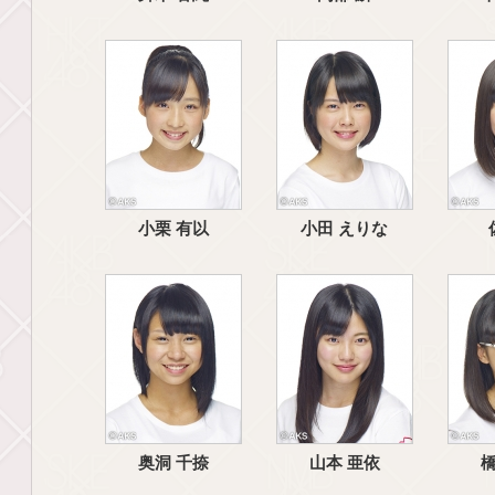
小栗 有以
小田 えりな
奥洞 千捺
山本 亜依
橋