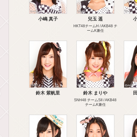
小嶋 真子
兒玉 遥
小
HKT48チームH / AKB48 チ
ームK兼任
鈴木 紫帆里
鈴木 まりや
田
SNH48 チームSII / AKB48
チームK兼任