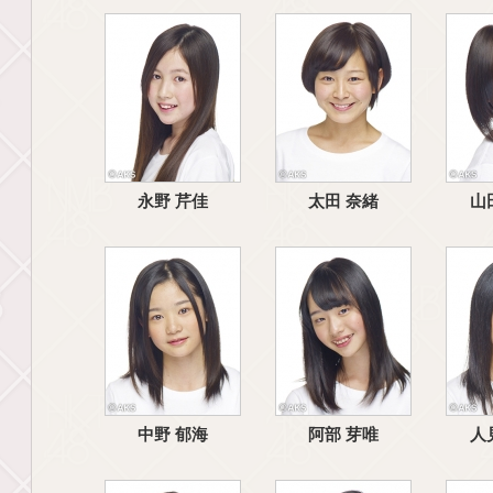
永野 芹佳
太田 奈緒
山
中野 郁海
阿部 芽唯
人