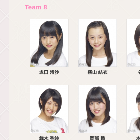
Team 8
坂口 渚沙
横山 結衣
舞木 香純
岡部 麟
本