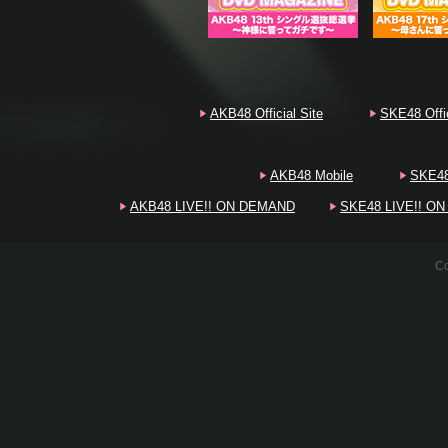
20
AKB48 Official Site
SKE48 Offic
20
AKB48 Mobile
SKE48
AKB48 LIVE!! ON DEMAND
SKE48 LIVE!! O
20
Co
20
20