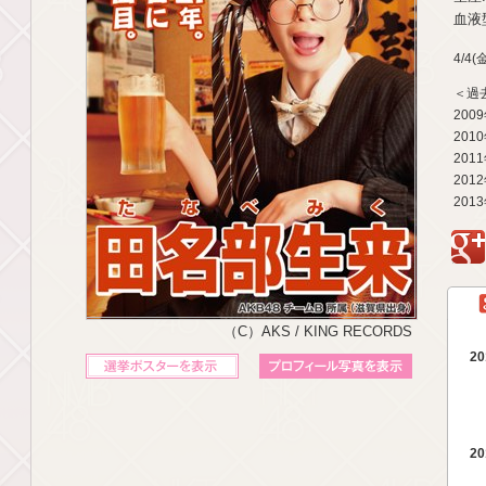
血液型
4/4
＜過
200
201
201
201
201
g
（C）AKS / KING RECORDS
20
立候補ポスターを表示
プロフィール写真を表示
20