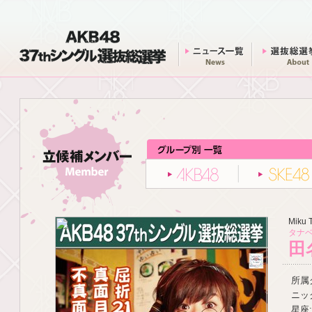
AKB48 37thシングル 選抜総選挙
ニュース一覧
AKB48
Miku 
タナベ
田
所属グ
ニッ
星座