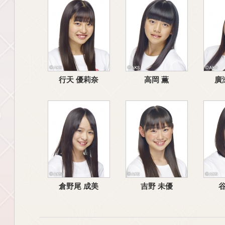
行天 優莉奈
高岡 薫
廣
倉野尾 成美
吉野 未優
谷