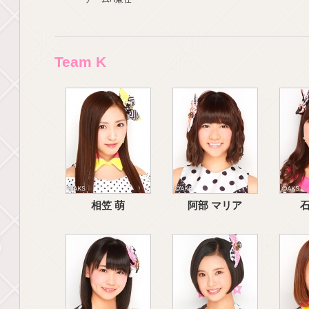
Team K
相笠 萌
阿部 マリア
石