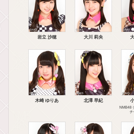
岩立 沙穂
大川 莉央
大
木崎 ゆりあ
北澤 早紀
小
NMB48 
チ