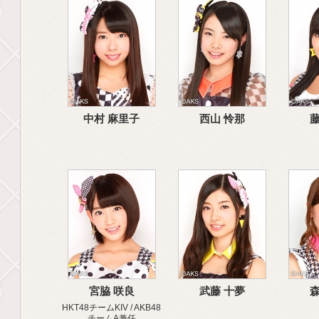
中村 麻里子
西山 怜那
藤
宮脇 咲良
武藤 十夢
森
HKT48チームKIV / AKB48
チームA兼任