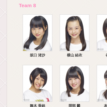
Team 8
坂口 渚沙
横山 結衣
舞木 香純
岡部 麟
本