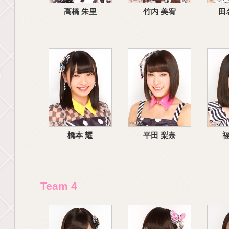
高橋 朱里
竹内 美宥
田
橋本 耀
平田 梨奈
福
Team 4