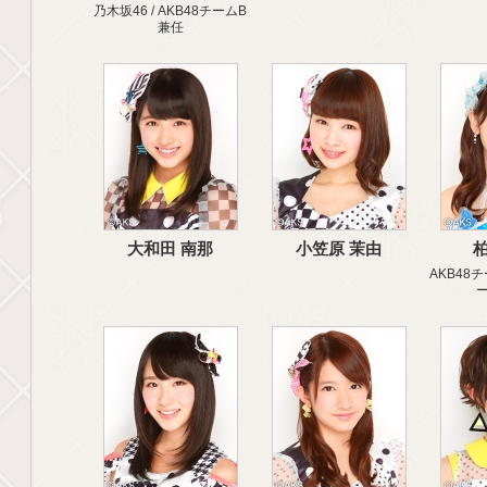
乃木坂46 / AKB48チームB
兼任
大和田 南那
小笠原 茉由
柏
AKB48チ