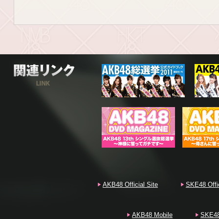
関連リンク
AKB48 Official Site
SKE48 Offic
AKB48 Mobile
SKE48