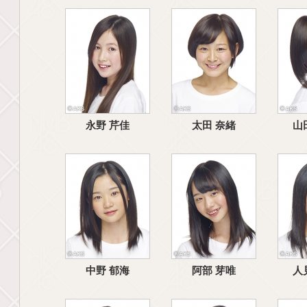
永野 芹佳
太田 奈緒
山
中野 郁海
阿部 芽唯
人