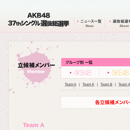
AKB48 37thシングル 選抜総選挙
ニュース一覧
AKB48
Team A
|
Team K
|
Team B
|
Team 4
Team A