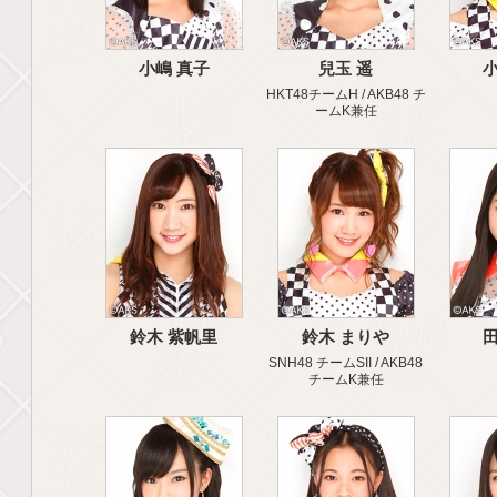
小嶋 真子
兒玉 遥
小
HKT48チームH / AKB48 チ
ームK兼任
鈴木 紫帆里
鈴木 まりや
田
SNH48 チームSII / AKB48
チームK兼任