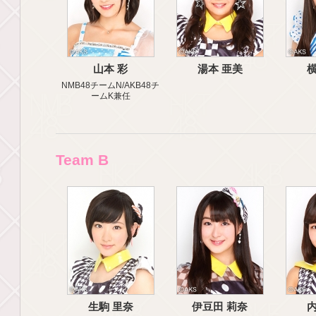
山本 彩
湯本 亜美
横
NMB48チームN/AKB48チ
ームK兼任
Team B
生駒 里奈
伊豆田 莉奈
内