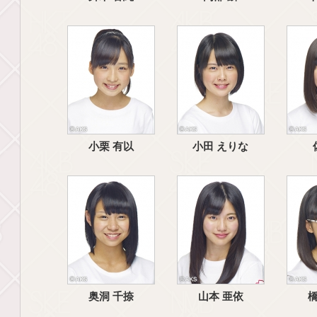
小栗 有以
小田 えりな
奥洞 千捺
山本 亜依
橋