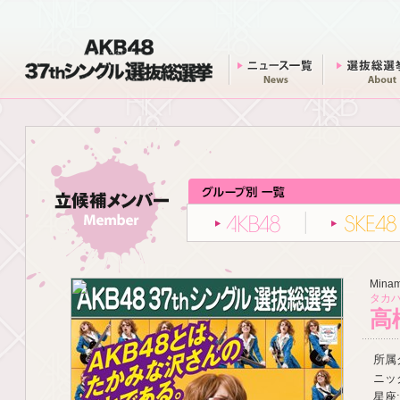
AKB48 37thシングル 選抜総選挙
ニュース一覧
AKB48
Minam
タカハ
高
所属グ
ニッ
星座