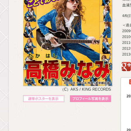
血液型
4/6
＜過
200
201
201
201
201
g
（C）AKS / KING RECORDS
20
立候補ポスターを表示
プロフィール写真を表示
20