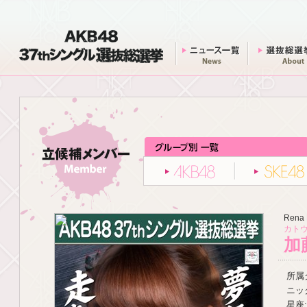
AKB48 37thシングル 選抜総選挙
ニュース一覧
AKB48
Rena 
カトウ
加
所属グ
ニッ
星座