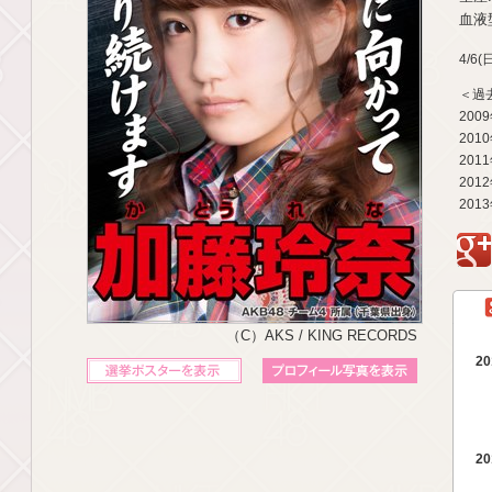
血液型
4/6
＜過
200
201
201
201
201
g
（C）AKS / KING RECORDS
20
立候補ポスターを表示
プロフィール写真を表示
20