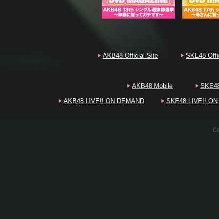
20
AKB48 Official Site
SKE48 Offic
20
AKB48 Mobile
SKE48
AKB48 LIVE!! ON DEMAND
SKE48 LIVE!! O
20
Co
20
20