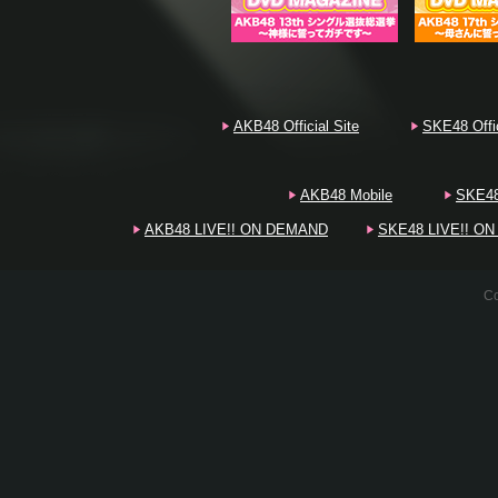
20
AKB48 Official Site
SKE48 Offic
20
AKB48 Mobile
SKE48
AKB48 LIVE!! ON DEMAND
SKE48 LIVE!! O
Co
20
20
20