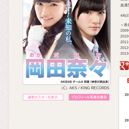
血液型
4/6
＜過
200
201
201
201
201
g
（C）AKS / KING RECORDS
20
立候補ポスターを表示
プロフィール写真を表示
20