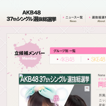
AKB48 37thシングル 選抜総選挙
ニュース一覧
AKB48
Nana
オカダ
岡
所属グ
ニッ
星座