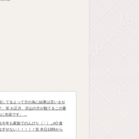
画してるよって方の為に結果は言いませ
す。笑 お正月、沢山の方が観てるこの番
光栄です。 ...
年も家族でのんびり（´-`）.｡oO 食
はずせない！！！！！笑 本日18時から