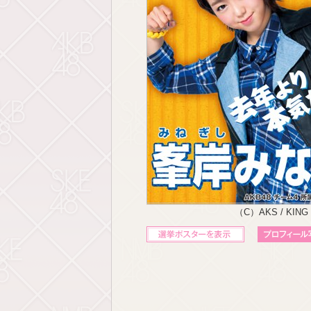
（C）AKS / KING
立候補ポスターを表示