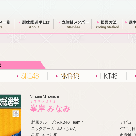
ニュース一覧
総選挙とは
立候補メンバー
投票方法
AKB48
SKE48
NMB48
HKT48
Minami Minegishi
ミネギシ ミナミ
峯岸 みなみ
所属グループ: AKB48 Team 4
デビュー期
ニックネーム: みいちゃん
生年月日:
星座: さそり座
出身地: