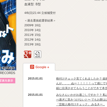
血液型: B型
4/6(日)21:44 立候補受付
＜過去選抜総選挙結果＞
2009年 16位
2010年 14位
2011年 15位
2012年 14位
2013年 18位
google+
BLOG
google+
 RECORDS
2015.01.01
格付けチェック見てくれましたか？ 録
プロフィール写真を表示
んが、、、 ぬー！！！！！って感じで
組に出演させてもらうことができて本当に
2015.01.01
みなさんいかがお過ごしですか？？ 私は今
べ過ぎに気をつけないと〜 でもお餅は
「芸能人格付けチェック」 みるきー...