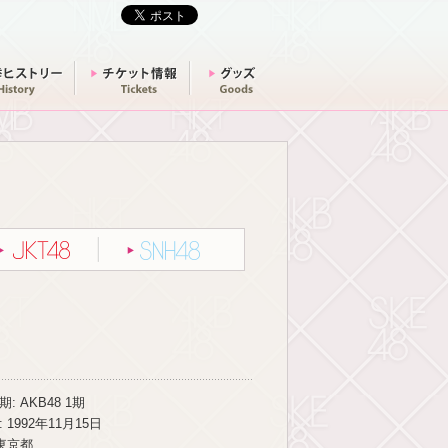
選挙ヒストリー
チケット情報
グッズ
グループ別一覧
JKT48
SNH48
: AKB48 1期
 1992年11月15日
 東京都