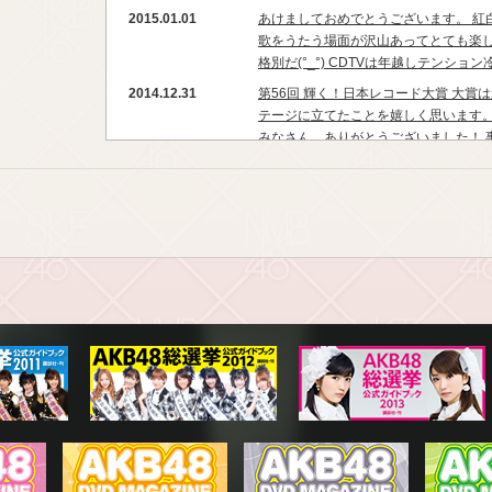
2015.01.01
あけましておめでとうございます。 紅
歌をうたう場面が沢山あってとても楽し
格別だ(°_°) CDTVは年越しテンション冷
2014.12.31
第56回 輝く！日本レコード大賞 大
テージに立てたことを嬉しく思います。
みなさん、ありがとうございました！ 事
2014.12.30
おはようございます！！ 2014年も残
は、色々なイベントをすっ飛ばして今日
てごめんねぇ⤵︎ クリスマス公演や、Mステ
2014.12.24
メリークリスマスイブ♡ 普通に収録を
いもん！こないだゆりあとイルミネーシ
過ごしてくださいね（´-`）.｡oO（★
2014.12.23
チーム4ツアー千秋楽！！！！！！ 神
（笑）ありがとうございました。 最初
直不安でした。。。 お客さんは来てくれ
2014.12.22
今日は久しぶりの公演！！！！ そして
リハーサルをしました。 今までチーム
ました。 そこで感じたこと、学んだこと
2014.12.20
毎日リハ続き！！！！！！ チーム4ツ
して私は最近ハマってしまったジュース