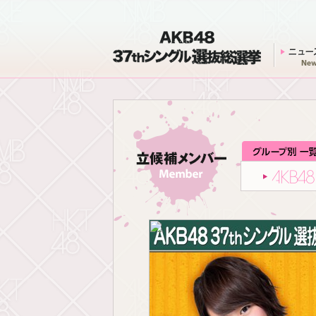
AKB48 37thシングル 選抜総選挙