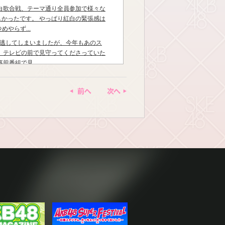
白歌合戦、テーマ通り全員参加で様々な
かったです。 やっぱり紅白の緊張感は
めやらず...
賞は逃してしまいましたが、今年もあのス
 テレビの前で見守ってくださっていた
前番組で見...
すところあと2日！！！！ ぐぐたす的に
に至ってしまいました。 マメじゃなく
前へ
次へ
スペシャル...
して、普通に帰ってきました。。。笑 い
ョン見たし！ みなさんは、素敵な夜を
奈川のみなさん、そうでないみなさんも
チーム4でツアーをやると聞いた時、正
るのか、私達のこと...
、チーム4ツアー千秋楽に向けての最終
4として沢山の場所をまわらせてもらい
、培ったことを全部...
アー千秋楽、着々と進んでおります。 そ
クレンズ、今日で初の3日目。 やるタ