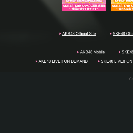
20
20
AKB48 Official Site
SKE48 Offic
AKB48 Mobile
SKE48
AKB48 LIVE!! ON DEMAND
SKE48 LIVE!! O
20
Co
20