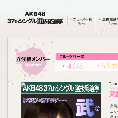
AKB48 37thシングル 選抜総選挙
ニュース一覧
AKB48
Tomu 
ムトウ
武
所属グ
ニッ
星座