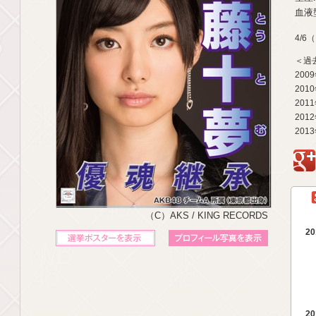
血液型
4/6
＜過
200
201
201
201
201
g
（C）AKS / KING RECORDS
20
立候補ポスターを表示
プロフィール写真を表示
20