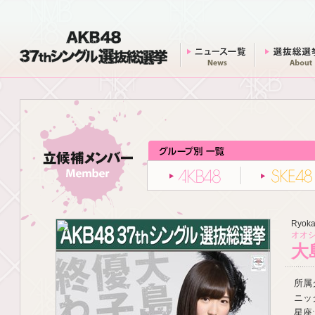
AKB48 37thシングル 選抜総選挙
ニュース一覧
AKB48
Ryoka
オオシ
大
所属グ
ニッ
星座