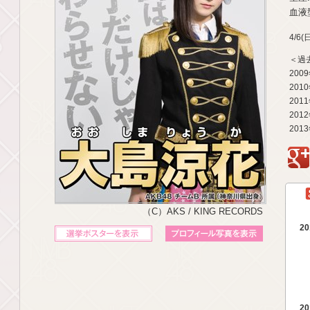
血液型
4/6
＜過
200
201
201
201
201
g
（C）AKS / KING RECORDS
20
立候補ポスターを表示
プロフィール写真を表示
20