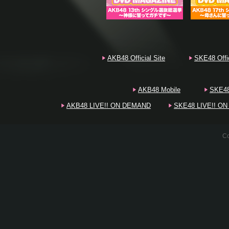
20
20
AKB48 Official Site
SKE48 Offic
20
AKB48 Mobile
SKE48
AKB48 LIVE!! ON DEMAND
SKE48 LIVE!! O
20
Co
20
20