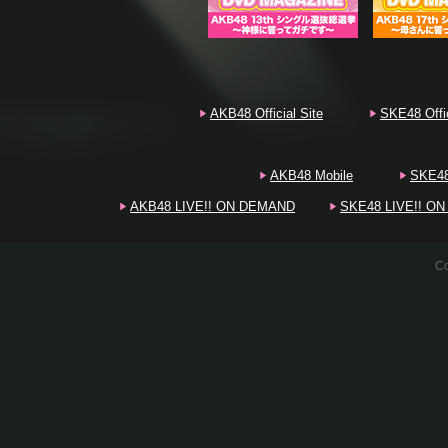
20
20
20
AKB48 Official Site
SKE48 Offic
AKB48 Mobile
SKE48
AKB48 LIVE!! ON DEMAND
SKE48 LIVE!! O
20
20
Co
20
20
20