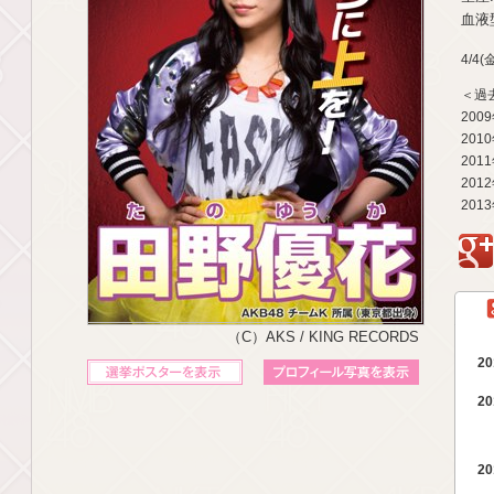
血液型
4/4
＜過
200
201
201
201
201
g
（C）AKS / KING RECORDS
20
立候補ポスターを表示
プロフィール写真を表示
20
20