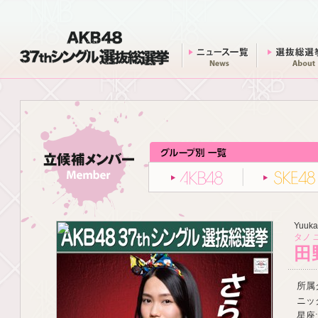
AKB48 37thシングル 選抜総選挙
ニュース一覧
AKB48
Yuuka
タノ 
田
所属グ
ニッ
星座