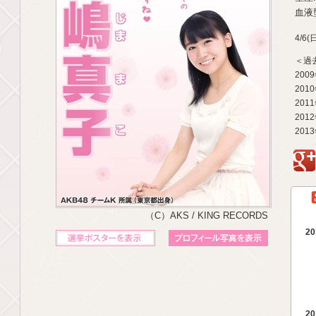
血液型
4/6
＜過
200
201
201
201
201
g
（C）AKS / KING RECORDS
20
立候補ポスターを表示
プロフィール写真を表示
20