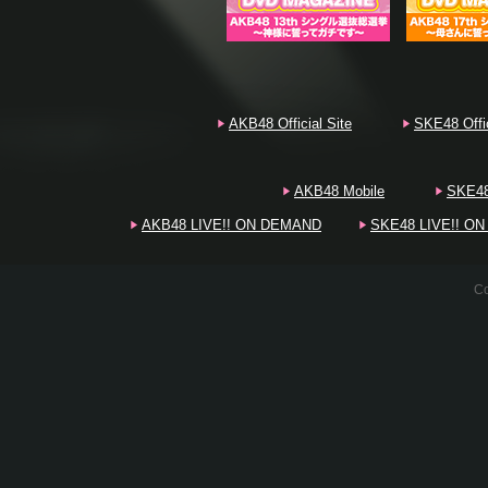
20
AKB48 Official Site
SKE48 Offic
AKB48 Mobile
SKE48
20
AKB48 LIVE!! ON DEMAND
SKE48 LIVE!! O
20
Co
20
20