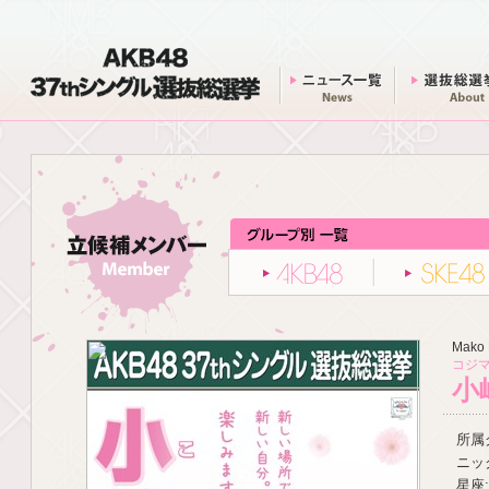
AKB48 37thシングル 選抜総選挙
ニュース一覧
AKB48
Mako 
コジマ
小
所属グ
ニッ
星座