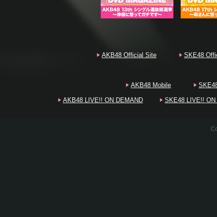
20
AKB48 Official Site
SKE48 Offic
20
AKB48 Mobile
SKE48
AKB48 LIVE!! ON DEMAND
SKE48 LIVE!! O
Co
20
20