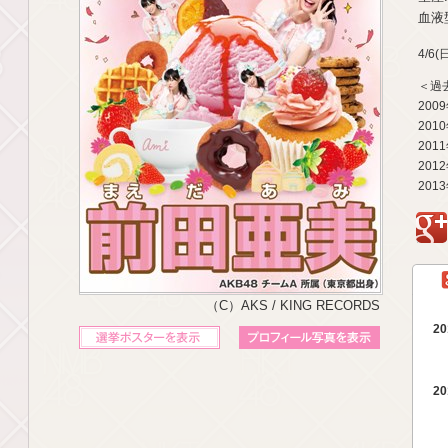
血液型
4/6
＜過
200
201
201
201
201
g
（C）AKS / KING RECORDS
20
立候補ポスターを表示
プロフィール写真を表示
20