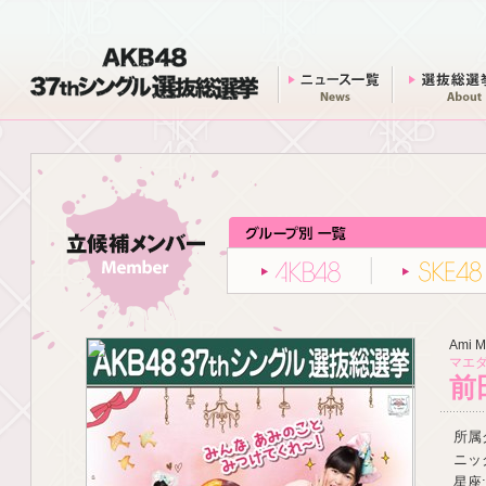
AKB48 37thシングル 選抜総選挙
ニュース一覧
AKB48
Ami 
マエダ
前
所属グ
ニッ
星座