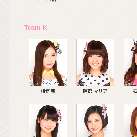
Team K
相笠 萌
阿部 マリア
石