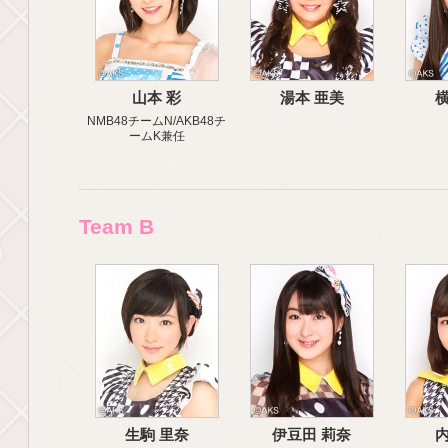
山本 彩
湯本 亜美
横
NMB48チームN/AKB48チ
ームK兼任
Team B
生駒 里奈
伊豆田 莉奈
内