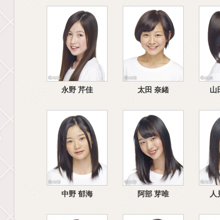
永野 芹佳
太田 奈緒
山
中野 郁海
阿部 芽唯
人