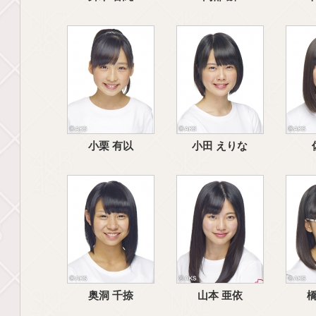
小栗 有以
小田 えりな
奥洞 千捺
山本 亜依
橋