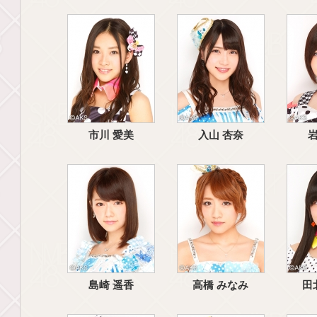
市川 愛美
入山 杏奈
岩
島崎 遥香
高橋 みなみ
田