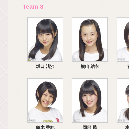
Team 8
坂口 渚沙
横山 結衣
舞木 香純
岡部 麟
本