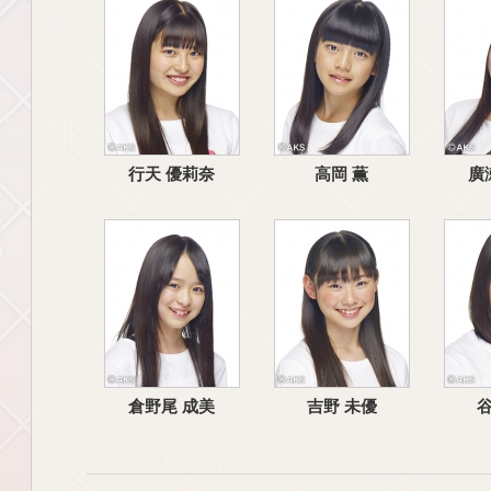
行天 優莉奈
高岡 薫
廣
倉野尾 成美
吉野 未優
谷