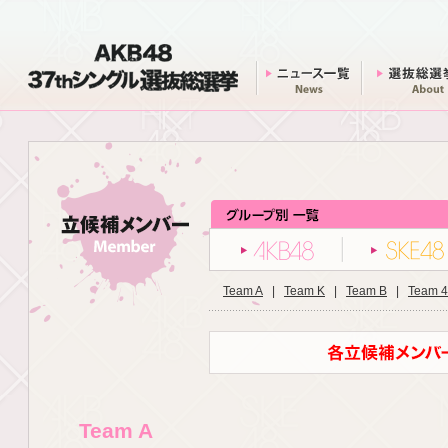
AKB48 37thシングル 選抜総選挙
ニュース一覧
AKB48
Team A
|
Team K
|
Team B
|
Team 4
Team A