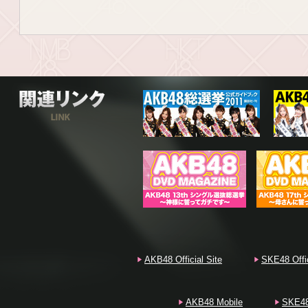
関連リンク
AKB48 Official Site
SKE48 Offic
AKB48 Mobile
SKE48