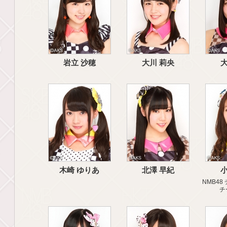
岩立 沙穂
大川 莉央
大
木崎 ゆりあ
北澤 早紀
小
NMB48 
チ