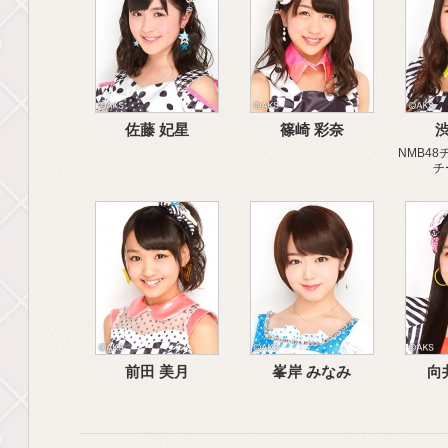
佐藤 妃星
篠崎 彩奈
渋
NMB48チ
チ
前田 美月
峯岸 みなみ
向