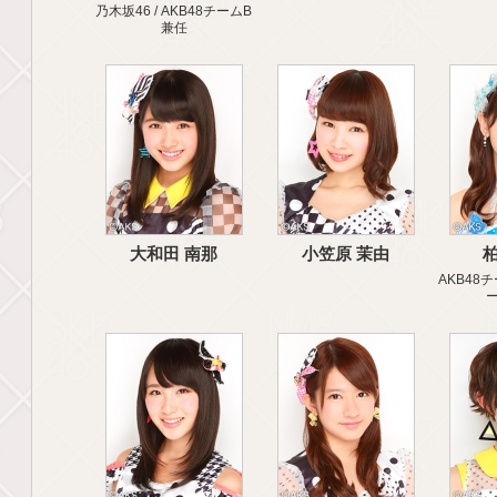
乃木坂46 / AKB48チームB
兼任
大和田 南那
小笠原 茉由
柏
AKB48チ