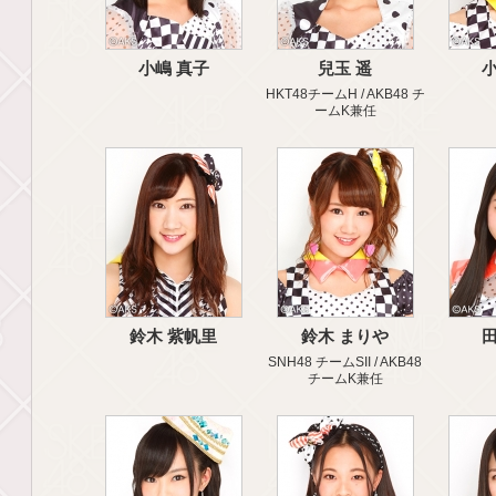
小嶋 真子
兒玉 遥
小
HKT48チームH / AKB48 チ
ームK兼任
鈴木 紫帆里
鈴木 まりや
田
SNH48 チームSII / AKB48
チームK兼任