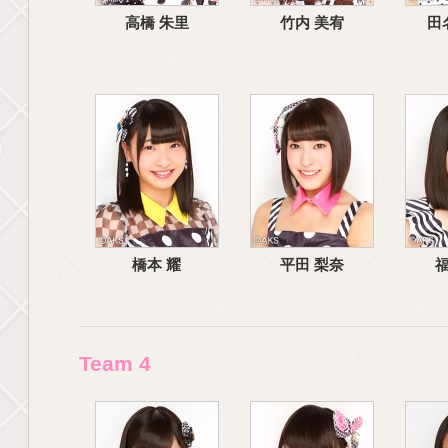
高橋 朱里
竹内 美宥
田
橋本 耀
平田 梨奈
福
Team 4