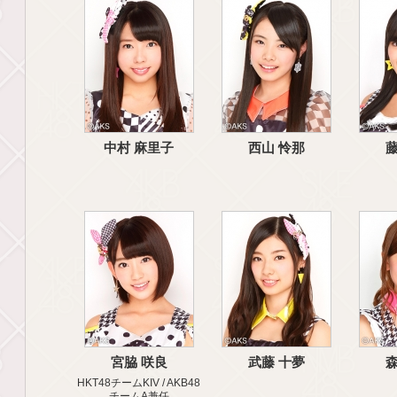
中村 麻里子
西山 怜那
藤
宮脇 咲良
武藤 十夢
森
HKT48チームKIV / AKB48
チームA兼任