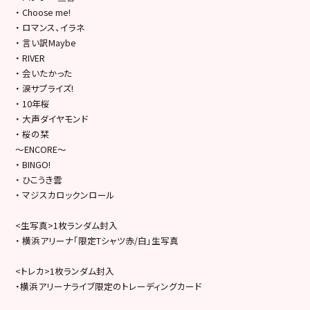
・ Choose me!
・ ロマンス、イラネ
・ 言い訳Maybe
・ RIVER
・ 会いたかった
・ 涙サプライズ!
・ 10年桜
・ 大声ダイヤモンド
・ 桜の栞
～ENCORE～
・ BINGO!
・ ひこうき雲
・ マジスカロックンロール
<生写真>1枚ランダム封入
・ 横浜アリーナ「限定Tシャツ赤/白」生写真
<トレカ>1枚ランダム封入
・横浜アリーナライブ限定のトレーディングカード