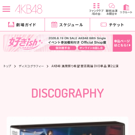
ファンクラブ
取材/出演
リクルート
-柱の会-
お問合せ
劇場ガイド
スケジュール
チケット
トップ
ディスコグラフィー
AKB48 満席祭り希望 賛否両論 DVD単品 第2公演
DISCOGRAPHY