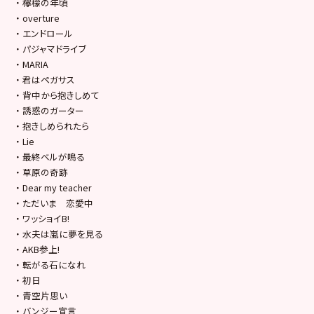
・ 檸檬の年頃
・ overture
・ エンドロール
・ パジャマドライブ
・ MARIA
・ 君はペガサス
・ 背中から抱きしめて
・ 誘惑のガーター
・ 抱きしめられたら
・ Lie
・ 最終ベルが鳴る
・ 草原の奇跡
・ Dear my teacher
・ ただいま 恋愛中
・ ワッショイB!
・ 水夫は嵐に夢を見る
・ AKB参上!
・ 転がる石になれ
・ 初日
・ 青空片思い
・ バンジー宣言