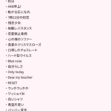
・ 初日
・ AKB参上!
・ 転がる石になれ
・ 7時12分の初恋
・ 残念少女
・ 制服レジスタンス
・ 恋愛禁止条例
・ 心の端のソファー
・ 真夏のクリスマスローズ
・ 口移しのチョコレート
・ ハート型ウイルス
・ Blue rose
・ 自分らしさ
・ Only today
・ Dear my teacher
・ RESET
・ ウッホウッホホ
・ ワッショイB!
・ 白いシャツ
・ 青空片思い
・ バンジー宣言