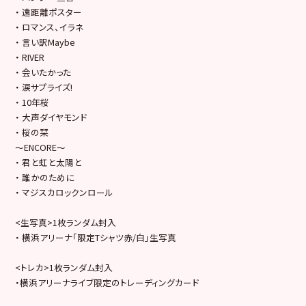
・ 遠距離ポスター
・ ロマンス、イラネ
・ 言い訳Maybe
・ RIVER
・ 会いたかった
・ 涙サプライズ!
・ 10年桜
・ 大声ダイヤモンド
・ 桜の栞
～ENCORE～
・ 君と虹と太陽と
・ 誰かのために
・ マジスカロックンロール
<生写真>1枚ランダム封入
・ 横浜アリーナ「限定Tシャツ赤/白」生写真
<トレカ>1枚ランダム封入
・横浜アリーナライブ限定のトレーディングカード