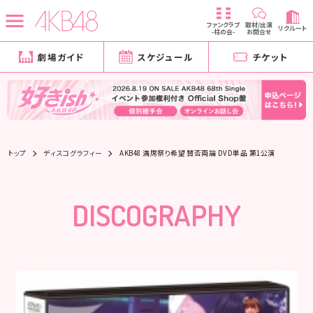
ファンクラブ
取材/出演
リクルート
-柱の会-
お問合せ
劇場ガイド
スケジュール
チケット
トップ
ディスコグラフィー
AKB48 満席祭り希望 賛否両論 DVD単品 第1公演
DISCOGRAPHY