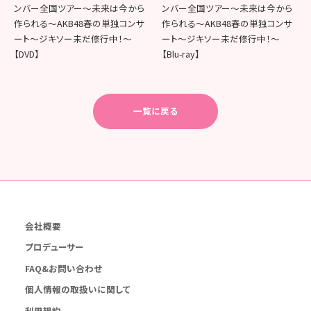
ンバー全国ツアー～未来は今から
ンバー全国ツアー～未来は今から
作られる～AKB48春の単独コンサ
作られる～AKB48春の単独コンサ
ート～ジキソー未だ修行中！～
ート～ジキソー未だ修行中！～
【DVD】
【Blu-ray】
一覧に戻る
会社概要
プロデューサー
FAQ&お問い合わせ
個人情報の取扱いに関して
利用規約