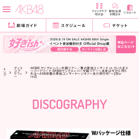
ファンクラブ
取材/出演
リクルート
-柱の会-
お問合せ
劇場ガイド
スケジュール
チケット
ディス
AKB48 ヤングメンバー全国ツアー／春の単独コンサート in さいたまス
ト
コグ
ーパーアリーナ AKB48ヤングメンバー全国ツアー～未来は今から作ら
ッ
ラフィ
れる～AKB48春の単独コンサート～ジキソー未だ修行中！～【Blu-
プ
ー
ray】
DISCOGRAPHY