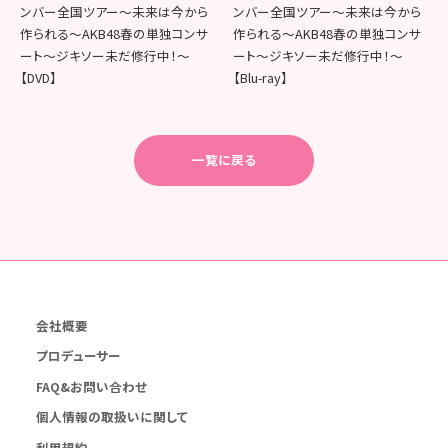
ンバー全国ツアー～未来は今から
ンバー全国ツアー～未来は今から
作られる～AKB48春の単独コンサ
作られる～AKB48春の単独コンサ
ート～ジキソー未だ修行中！～
ート～ジキソー未だ修行中！～
【DVD】
【Blu-ray】
一覧に戻る
会社概要
プロデューサー
FAQ&お問い合わせ
個人情報の取扱いに関して
利用規約