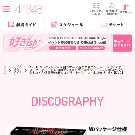
ファンクラブ
取材/出演
リクルート
-柱の会-
お問合せ
劇場ガイド
スケジュール
チケット
ディス
ト
AKB48 ヤングメンバー全国ツアー／春の単独コンサート in さいたま
コグ
ッ
スーパーアリーナ AKB48ヤングメンバー全国ツアー～未来は今から作
ラフィ
プ
られる～AKB48春の単独コンサート～ジキソー未だ修行中！～【DVD】
ー
DISCOGRAPHY