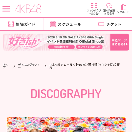
ファンクラブ
取材/出演
リクルート
-柱の会-
お問合せ
劇場ガイド
スケジュール
チケット
トッ
ディスコグラフィ
さよならクロール＜Type A＞通常盤(マキシ＋DVD複
プ
ー
合)
DISCOGRAPHY