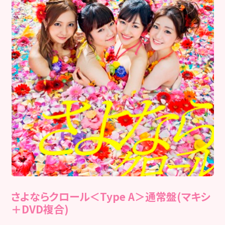
さよならクロール＜Type A＞通常盤(マキシ
＋DVD複合)