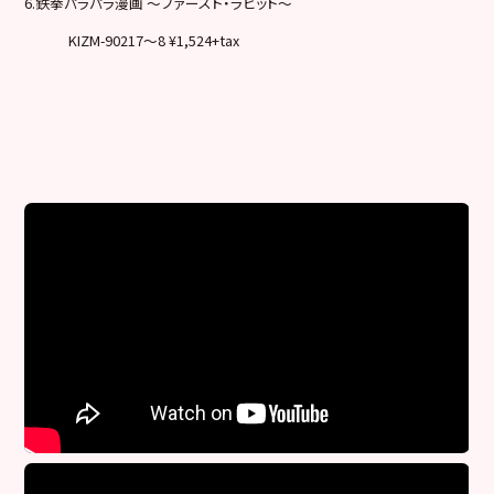
6.鉄拳パラパラ漫画 ～ファースト・ラビット～
KIZM-90217～8 ¥1,524+tax