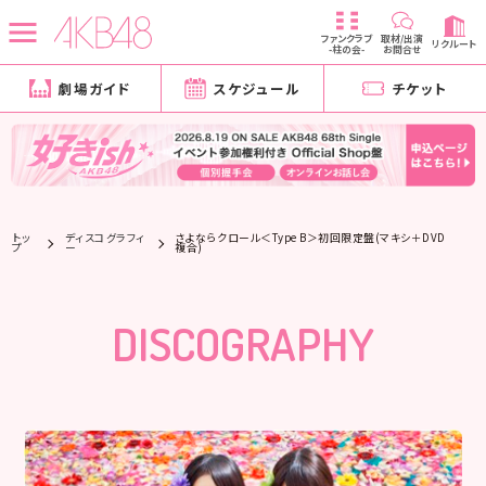
ファンクラブ
取材/出演
リクルート
-柱の会-
お問合せ
劇場ガイド
スケジュール
チケット
トッ
ディスコグラフィ
さよならクロール＜Type B＞初回限定盤(マキシ＋DVD
プ
ー
複合)
DISCOGRAPHY