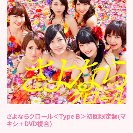
さよならクロール＜Type B＞初回限定盤(マ
キシ＋DVD複合)