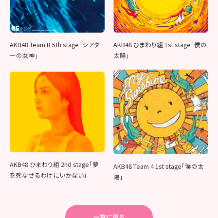
AKB48 Team B 5th stage「シアタ
AKB48 ひまわり組 1st stage「僕の
ーの女神」
太陽」
AKB48 ひまわり組 2nd stage「夢
AKB48 Team 4 1st stage「僕の太
を死なせるわけにいかない」
陽」
一覧に戻る