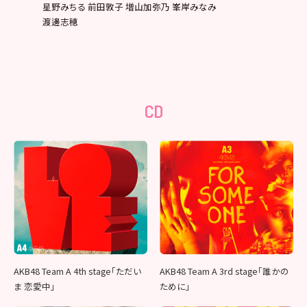
星野みちる 前田敦子 増山加弥乃 峯岸みなみ
渡邊志穂
CD
AKB48 Team A 4th stage「ただい
AKB48 Team A 3rd stage「誰かの
ま 恋愛中」
ために」