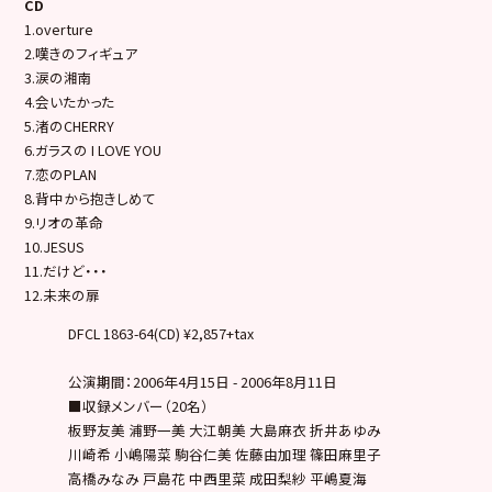
CD
1.overture
2.嘆きのフィギュア
3.涙の湘南
4.会いたかった
5.渚のCHERRY
6.ガラスの I LOVE YOU
7.恋のPLAN
8.背中から抱きしめて
9.リオの革命
10.JESUS
11.だけど・・・
12.未来の扉
DFCL 1863-64(CD) ¥2,857+tax
公演期間：2006年4月15日 - 2006年8月11日
■収録メンバー（20名）
板野友美 浦野一美 大江朝美 大島麻衣 折井あゆみ
川崎希 小嶋陽菜 駒谷仁美 佐藤由加理 篠田麻里子
高橋みなみ 戸島花 中西里菜 成田梨紗 平嶋夏海