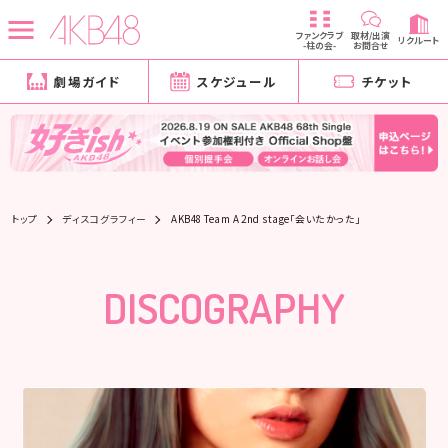
ファンクラブ
取材/出演
リクルート
-柱の会-
お問合せ
劇場ガイド
スケジュール
チケット
トップ
ディスコグラフィー
AKB48 Team A 2nd stage「会いたかった」
DISCOGRAPHY