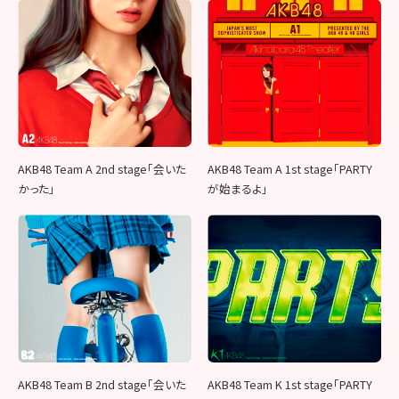
AKB48 Team A 2nd stage「会いた
AKB48 Team A 1st stage「PARTY
かった」
が始まるよ」
AKB48 Team B 2nd stage「会いた
AKB48 Team K 1st stage「PARTY