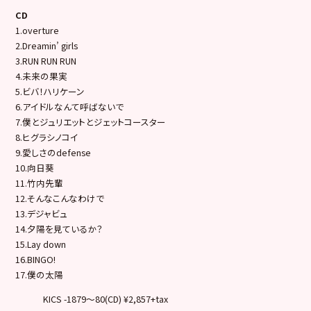
CD
1.overture
2.Dreamin’ girls
3.RUN RUN RUN
4.未来の果実
5.ビバ！ハリケーン
6.アイドルなんて呼ばないで
7.僕とジュリエットとジェットコースター
8.ヒグラシノコイ
9.愛しさのdefense
10.向日葵
11.竹内先輩
12.そんなこんなわけで
13.デジャビュ
14.夕陽を見ているか？
15.Lay down
16.BINGO!
17.僕の太陽
KICS -1879～80(CD) ¥2,857+tax