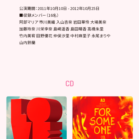
公演期間：2011年10月10日 - 2012年10月25日
■収録メンバー（16名）
阿部マリア 市川美織 入山杏奈 岩田華怜 大場美奈
加藤玲奈 川栄李奈 島崎遥香 島田晴香 高橋朱里
竹内美宥 田野優花 仲俣汐里 中村麻里子 永尾まりや
山内鈴蘭
CD