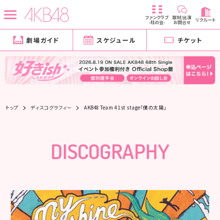
ファンクラブ
取材/出演
リクルート
-柱の会-
お問合せ
劇場ガイド
スケジュール
チケット
トップ
ディスコグラフィー
AKB48 Team 4 1st stage「僕の太陽」
DISCOGRAPHY