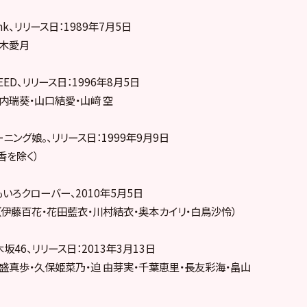
k、リリース日：1989年7月5日
八木愛月
ED、リリース日：1996年8月5日
内瑞葵・山口結愛・山﨑 空
ニング娘。、リリース日：1999年9月9日
香を除く）
いろクローバー、2010年5月5日
（伊藤百花・花田藍衣・川村結衣・奥本カイリ・白鳥沙怜）
坂46、リリース日：2013年3月13日
盛真歩・久保姫菜乃・迫 由芽実・千葉恵里・長友彩海・畠山