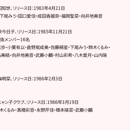
知世、リリース日：1983年4月21日
・下尾みう・田口愛佳・成田香姫奈・福岡聖菜・向井地美音
今日子、リリース日：1985年11月21日
抜メンバー16名
歩・小栗有以・倉野尾成美・佐藤綺星・下尾みう・鈴木くるみ・
島美結・向井地美音・武藤小麟・村山彩希・八木愛月・山内瑞
明菜、リリース日：1986年2月3日
ャン子クラブ、リリース日：1986年3月19日
木くるみ・髙橋彩音・永野芹佳・橋本陽菜・武藤小麟