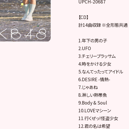
UPCH-20687
【CD】
計14曲収録 ※全形態共通
1.年下の男の子
2.UFO
3.チェリーブラッサム
4.時をかける少女
5.なんてったってアイドル
6.DESIRE -情熱-
7.じゃあね
8.淋しい熱帯魚
9.Body & Soul
10.LOVEマシーン
11.行くぜっ!怪盗少女
12.君の名は希望