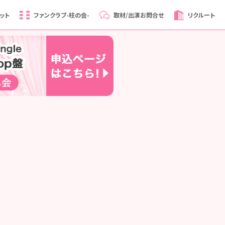
ット
ファンクラブ
-柱の会-
取材/出演
お問合せ
リクルート