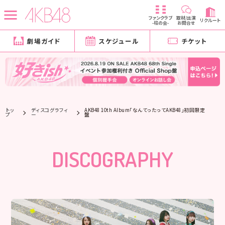
ファンクラブ
取材/出演
リクルート
-柱の会-
お問合せ
劇場ガイド
スケジュール
チケット
トッ
ディスコグラフィ
AKB48 10th Album「なんてったってAKB48」初回限定
プ
ー
盤
DISCOGRAPHY