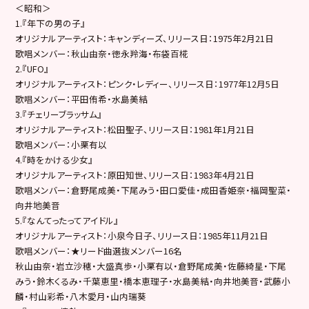
＜昭和＞
1.『年下の男の子』
オリジナルアーティスト：キャンディーズ、リリース日：1975年2月21日
歌唱メンバー：秋山由奈・徳永羚海・布袋百椛
2.『UFO』
オリジナルアーティスト：ピンク・レディー、リリース日：1977年12月5日
歌唱メンバー：平田侑希・水島美結
3.『チェリーブラッサム』
オリジナルアーティスト：松田聖子、リリース日：1981年1月21日
歌唱メンバー：小栗有以
4.『時をかける少女』
オリジナルアーティスト：原田知世、リリース日：1983年4月21日
歌唱メンバー：倉野尾成美・下尾みう・田口愛佳・成田香姫奈・福岡聖菜・
向井地美音
5.『なんてったってアイドル』
オリジナルアーティスト：小泉今日子、リリース日：1985年11月21日
歌唱メンバー：★リード曲選抜メンバー16名
秋山由奈・岩立沙穂・大盛真歩・小栗有以・倉野尾成美・佐藤綺星・下尾
みう・鈴木くるみ・千葉恵里・橋本恵理子・水島美結・向井地美音・武藤小
麟・村山彩希・八木愛月・山内瑞葵