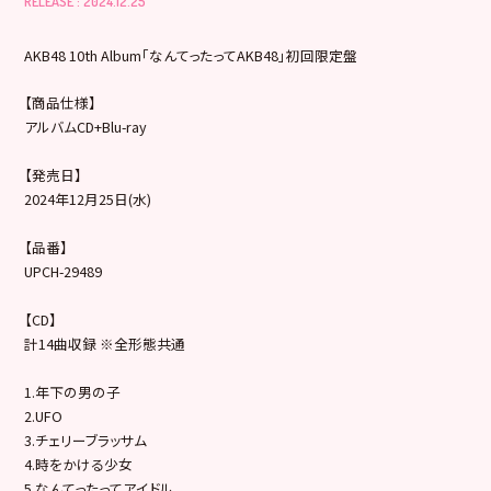
RELEASE : 2024.12.25
AKB48 10th Album「なんてったってAKB48」初回限定盤
【商品仕様】
アルバムCD+Blu-ray
【発売日】
2024年12月25日(水)
【品番】
UPCH-29489
【CD】
計14曲収録 ※全形態共通
1.年下の男の子
2.UFO
3.チェリーブラッサム
4.時をかける少女
5.なんてったってアイドル