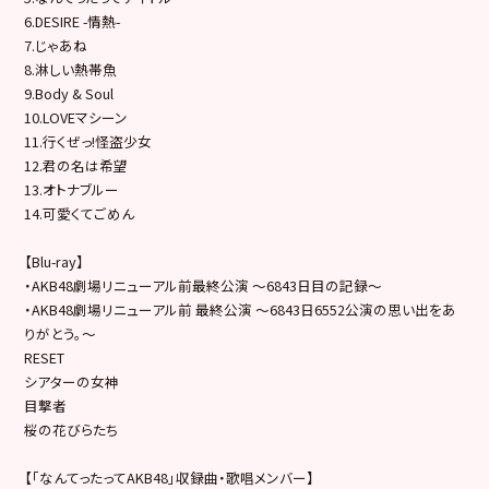
6.DESIRE -情熱-
7.じゃあね
8.淋しい熱帯魚
9.Body & Soul
10.LOVEマシーン
11.行くぜっ!怪盗少女
12.君の名は希望
13.オトナブルー
14.可愛くてごめん
【Blu-ray】
・AKB48劇場リニューアル前最終公演 ～6843日目の記録～
・AKB48劇場リニューアル前 最終公演 ～6843日6552公演の思い出をあ
りがとう。～
RESET
シアターの女神
目撃者
桜の花びらたち
【「なんてったってAKB48」収録曲・歌唱メンバー】