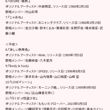
6.『DESIRE -情熱-』
オリジナルアーティスト：中森明菜、リリース日：1986年2月3日
歌唱メンバー：村山彩希
7.『じゃあね』
オリジナルアーティスト：おニャン子クラブ、リリース日：1986年3月19日
歌唱メンバー：岩立沙穂・鈴木くるみ・髙橋彩音・永野芹佳・橋本陽菜・武
藤小麟
＜平成＞
8.『淋しい熱帯魚』
オリジナルアーティスト：Wink、リリース日：1989年7月5日
歌唱メンバー：佐藤綺星・八木愛月
9.『Body & Soul』
オリジナルアーティスト：SPEED、リリース日：1996年8月5日
歌唱メンバー：新井彩永・山内瑞葵・山口結愛・山﨑 空
10.『LOVEマシーン』
オリジナルアーティスト：モーニング娘。、リリース日：1999年9月9日
歌唱メンバー：ALL（込山榛香を除く）
11.『行くぜっ!怪盗少女』
オリジナルアーティスト：ももいろクローバー、2010年5月5日
歌唱メンバー：19期研究生（伊藤百花・花田藍衣・川村結衣・奥本カイリ・