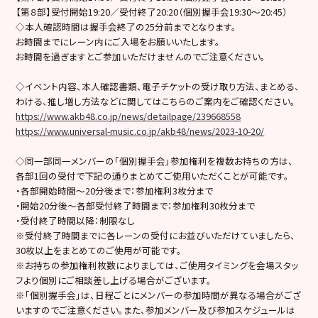
【第８部】受付開始19:20／受付終了20:20（個別握手会19:30～20:45）
◇本人確認時間は握手会終了の25分前までとなります。
お時間までにレーン内にご入場をお願いいたします。
お時間を過ぎますとご参加いただけませんのでご注意ください。
◇イベント内容、本人確認書類、電子チケットの受け取り方法、まとめる、
わける、推し増し方法などに関してはこちらのご案内をご確認ください。
https://www.akb48.co.jp/news/detailpage/239668558
https://www.universal-music.co.jp/akb48/news/2023-10-20/
◇同一部同一メンバーの「個別握手会」参加権利を複数お持ちの方は、
各部1回の受付で下記の通りまとめてご使用いただくことが可能です。
・各部開始時間～20分後まで：参加権利3枚分まで
・開始20分後〜各部受付終了時間まで：参加権利30枚分まで
・受付終了時間以降：制限なし
※受付終了時間までに各レーンの受付にお並びいただけていましたら、
30枚以上をまとめてのご使用が可能です。
※お持ちの参加権利枚数によりましては、ご使用タイミングを会場スタッ
フより個別にご相談差し上げる場合がございます。
※「個別握手会」は、日程ごとにメンバーの参加時間が異なる場合がござ
いますのでご注意ください。また、参加メンバー及び参加スケジュールは