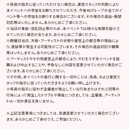
※係員の指示に従っていただけない場合は、運営スタッフの判断により
本イベントへの参加をお断りさせていただき、今後48グループの全てのイ
ベント等への参加をお断りする場合がございます。その場合の返品・振替
対応等はいたしません。あらかじめご了承ください。
※当日の事故・混乱防止等のため、本イベントでは様々な制限を設けさ
せていただく場合があります。あらかじめご了承ください。
※開催日当日、天候・アーティストの状態や運営上の都合等の理由によ
り、遅延等が発生する可能性がございます。その場合の返品対応や補償
等はいたしません。あらかじめご了承ください。
※アーティストやその他運営上の都合により、やむをえず本イベントを延
期および中止することや、予告なしに内容を変更させていただく場合がご
ざいます。あらかじめご了承ください。
※その他、本イベントの進行に関する一切のことは、係員、および運営ス
タッフの指示に従っていただきますようお願い申し上げます。
※係員の指示に従わず主催者が禁止している行為またはそれと同等の
行為によって発生したトラブルや事故につきましては、主催者、アーティス
トは一切の責任を負いません。
※上記注意事項につきましては、急遽変更させていただく場合がござい
ます。あらかじめご了承のうえ、ご参加ください。