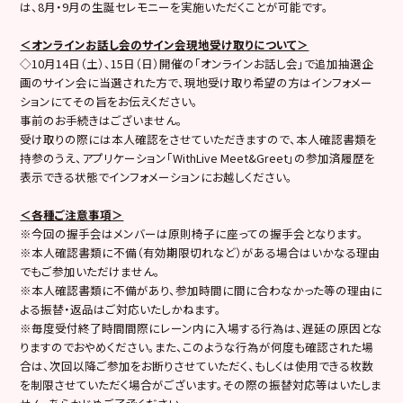
は、8月・9月の生誕セレモニーを実施いただくことが可能です。
＜オンラインお話し会のサイン会現地受け取りについて＞
◇10月14日（土）、15日（日）開催の「オンラインお話し会」で追加抽選企
画のサイン会に当選された方で、現地受け取り希望の方はインフォメー
ションにてその旨をお伝えください。
事前のお手続きはございません。
受け取りの際には本人確認をさせていただきますので、本人確認書類を
持参のうえ、アプリケーション「WithLive Meet&Greet」の参加済履歴を
表示できる状態でインフォメーションにお越しください。
＜各種ご注意事項＞
※今回の握手会はメンバーは原則椅子に座っての握手会となります。
※本人確認書類に不備（有効期限切れなど）がある場合はいかなる理由
でもご参加いただけません。
※本人確認書類に不備があり、参加時間に間に合わなかった等の理由に
よる振替・返品はご対応いたしかねます。
※毎度受付終了時間間際にレーン内に入場する行為は、遅延の原因とな
りますのでおやめください。また、このような行為が何度も確認された場
合は、次回以降ご参加をお断りさせていただく、もしくは使用できる枚数
を制限させていただく場合がございます。その際の振替対応等はいたしま