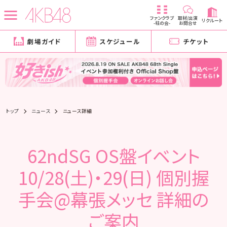
ファンクラブ
取材/出演
リクルート
-柱の会-
お問合せ
劇場ガイド
スケジュール
チケット
トップ
ニュース
ニュース詳細
62ndSG OS盤イベント
10/28(土)・29(日) 個別握
手会@幕張メッセ 詳細の
ご案内