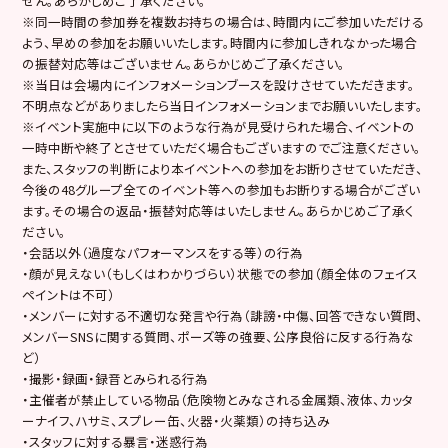
せん。あらかじめご了承ください。
※同一時間の参加券を複数お持ちの場合は、時間内にご参加いただける
よう、早めの参加をお願いいたします。時間内に参加しきれなかった場合
の振替対応等はございません。あらかじめご了承ください。
※当日は会場内にインフォメーションブースを設けさせていただきます。
不明点などがありましたら当日インフォメーションまでお願いいたします。
※イベント実施中に以下のような行為が見受けられた場合、イベントの
一時中断や終了とさせていただく場合もございますのでご注意ください。
また、スタッフの判断により本イベントへの参加をお断りさせていただき、
今後の48グループ全てのイベント等への参加もお断りする場合がござい
ます。その場合の返品・振替対応等はいたしません。あらかじめご了承く
ださい。
・会話以外（過度なパフォーマンスをする等）の行為
・顔が見えない（もしくはわかりづらい）状態での参加（顔全体のフェイス
ペイントは不可）
・メンバーに対する不適切な発言や行為（誹謗・中傷、回答できない質問、
メンバーSNSに関する質問、ポーズ等の強要、公序良俗に反する行為な
ど）
・撮影・録画・録音とみられる行為
・主催者が禁止している物品（危険物とみなされる金属類、液体、カッタ
ーナイフ、ハサミ、スプレー缶、火器・火薬類）の持ち込み
・スタッフに対する暴言・迷惑行為