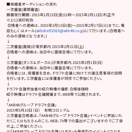
■候補者オーディションの流れ
一次審査(書類審査)
願書受付期間：2015年1月23日(金)21時～
2015年2月12日(木)正午
※2/12消印有効
合格者への連絡は、2015年2月13日(金)～
2015年2月17日(火)までに、電
話もしく はメール(
akbdraft2015@akb48.co.jp
)にて行います。(合格者へ
のみの連絡とな ります。)
↓
二次審査(面接)＠東京都内 2015年2月21日(土)
合格者への連絡は、当日中に面接会場にて行います。
↓
三次審査(ダンス＆ボーカル)＠東京都内 2015年3月1日(日)
合格者への連絡は、当日中に審査会場にて行います。
合格者には、保護者を含め、
ドラフト会議に向けての諸注意事項の説明
を行います。三次審査には保護者が同伴でご参加ください。
↓
ドラフト会議参加者の紹介映像の撮影 合格後随時
紹介映像はドラフト会議開催まで、WEB等で公開されます。
↓
「AKB48グループ ドラフト会議」
2015年5月10日（日） 有明コロシアム
三次審査合格者は、『AKB48グループ ドラフト会議』イベントに参加いた
だくことはもちろんのこと、WEB、
TV等での露出がございますのでご了承
の上、ご参加ください。
※『AKB48グループ ドラフト会議』はチケット販売型のイベントとなりま