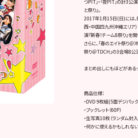
つPIT」・「夜PIT」の計3
と祭り』。
2017年1月15日(日)には
西・中国四九州沖縄エリア）
演『新春！チーム8祭り』を開
さらに、「春のエイト祭り＠沖
祭り＠TDCH」の3会場8
まとめ出しにもほどがあるっ
商品仕様：
・DVD 9枚組(5面デジパック
・ブックレット（60P）
・生写真10枚（ランダム封入
・何かに使えるかもしれな