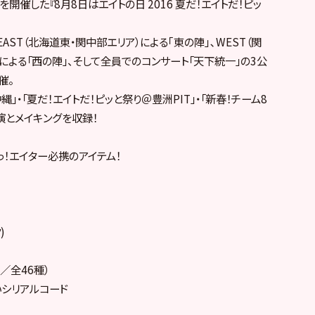
公演を開催した『8月8日はエイトの日 2016 夏だ！エイトだ！ピッ
、EAST（北海道東・関中部エリア）による｢東の陣｣､WEST（関
による「西の陣」、そして全員でのコンサート「天下統一」の3公
催。
縄」・「夏だ！エイトだ！ピッと祭り＠豊洲PIT」・「新春！チーム8
公演とメイキングを収録！
！エイター必携のアイテム！
)
／全46種）
いシリアルコード