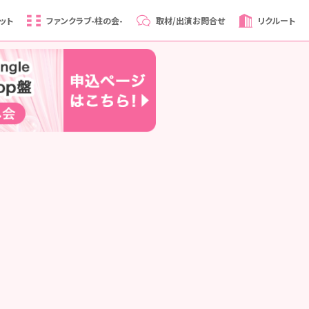
ット
ファンクラブ
-柱の会-
取材/出演
お問合せ
リクルート