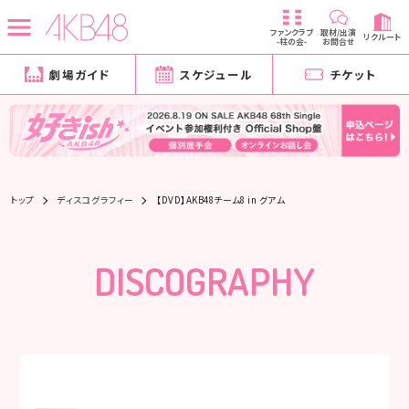
ファンクラブ
取材/出演
リクルート
-柱の会-
お問合せ
劇場ガイド
スケジュール
チケット
トップ
ディスコグラフィー
【DVD】AKB48チーム8 in グアム
DISCOGRAPHY