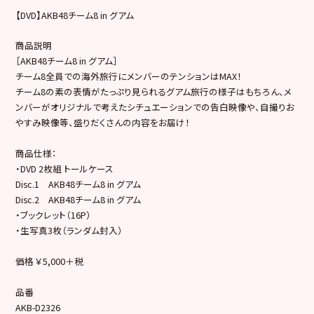
【DVD】AKB48チーム8 in グアム
商品説明
［AKB48チーム8 in グアム］
チーム8全員での海外旅行にメンバーのテンションはMAX！
チーム8の素の表情がたっぷり見られるグアム旅行の様子はもちろん、メ
ンバーがオリジナルで考えたシチュエーションでの告白映像や、自撮りお
やすみ映像等、盛りだくさんの内容をお届け！
商品仕様：
・DVD 2枚組 トールケース
Disc.1 AKB48チーム8 in グアム
Disc.2 AKB48チーム8 in グアム
・ブックレット（16P）
・生写真3枚（ランダム封入）
価格 ￥5,000＋税
品番
AKB-D2326