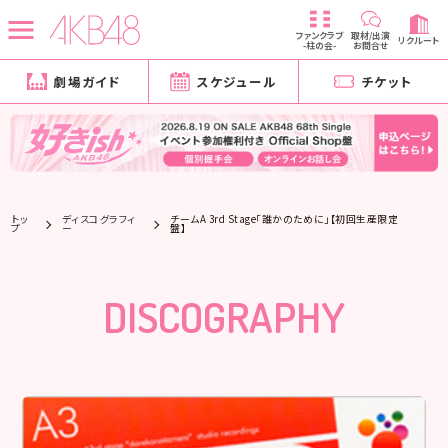
ファンクラブ
取材/出演
リクルート
-柱の会-
お問合せ
劇場ガイド
スケジュール
チケット
トッ
ディスコグラフィ
チームA 3rd Stage「誰かのために」【初回生産限定
プ
ー
盤】
DISCOGRAPHY