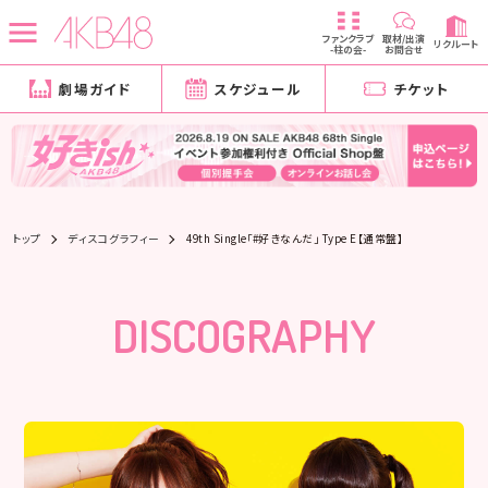
ファンクラブ
取材/出演
リクルート
-柱の会-
お問合せ
劇場ガイド
スケジュール
チケット
トップ
ディスコグラフィー
49th Single「#好きなんだ」 Type E【通常盤】
DISCOGRAPHY