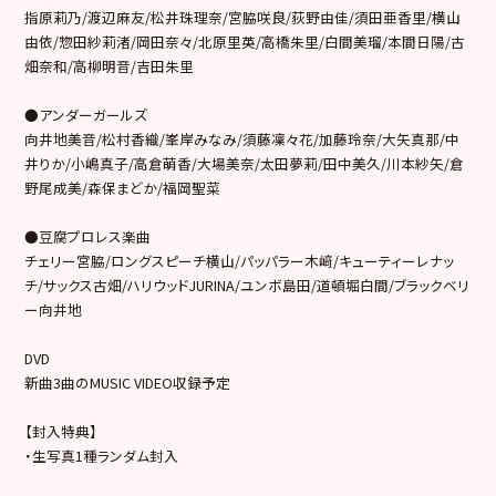
指原莉乃/渡辺麻友/松井珠理奈/宮脇咲良/荻野由佳/須田亜香里/横山
由依/惣田紗莉渚/岡田奈々/北原里英/高橋朱里/白間美瑠/本間日陽/古
畑奈和/高柳明音/吉田朱里
●アンダーガールズ
向井地美音/松村香織/峯岸みなみ/須藤凜々花/加藤玲奈/大矢真那/中
井りか/小嶋真子/高倉萌香/大場美奈/太田夢莉/田中美久/川本紗矢/倉
野尾成美/森保まどか/福岡聖菜
●豆腐プロレス楽曲
チェリー宮脇/ロングスピーチ横山/パッパラー木﨑/キューティーレナッ
チ/サックス古畑/ハリウッドJURINA/ユンボ島田/道頓堀白間/ブラックベリ
ー向井地
DVD
新曲3曲のMUSIC VIDEO収録予定
【封入特典】
・生写真1種ランダム封入