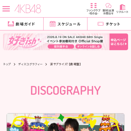
ファンクラブ
取材/出演
リクルート
-柱の会-
お問合せ
劇場ガイド
スケジュール
チケット
トップ
ディスコグラフィー
涙サプライズ！【劇場盤】
DISCOGRAPHY