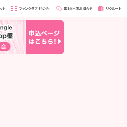
ット
ファンクラブ
-柱の会-
取材/出演
お問合せ
リクルート