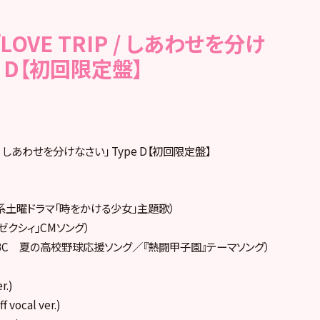
le「LOVE TRIP / しあわせを分け
e D【初回限定盤】
RIP / しあわせを分けなさい」 Type D【初回限定盤】
テレビ系土曜ドラマ「時をかける少女」主題歌）
ゼクシィ」CMソング）
 ABC 夏の高校野球応援ソング／『熱闘甲子園』テーマソング）
r.)
ocal ver.)