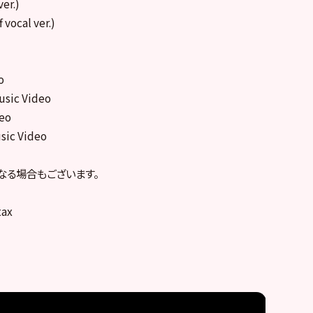
er.)
 vocal ver.)
o
ic Video
eo
sic Video
なる場合もございます。
tax