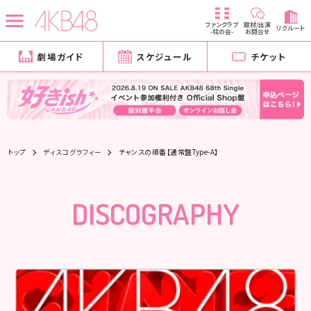
ファンクラブ
取材/出演
リクルート
-柱の会-
お問合せ
劇場ガイド
スケジュール
チケット
トップ
ディスコグラフィー
チャンスの順番【通常盤Type-A】
DISCOGRAPHY