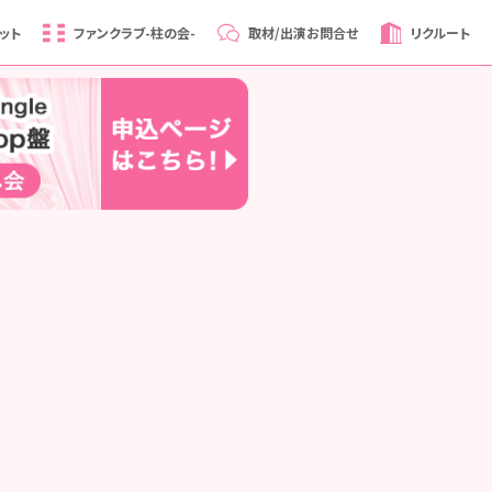
ット
ファンクラブ
-柱の会-
取材/出演
お問合せ
リクルート