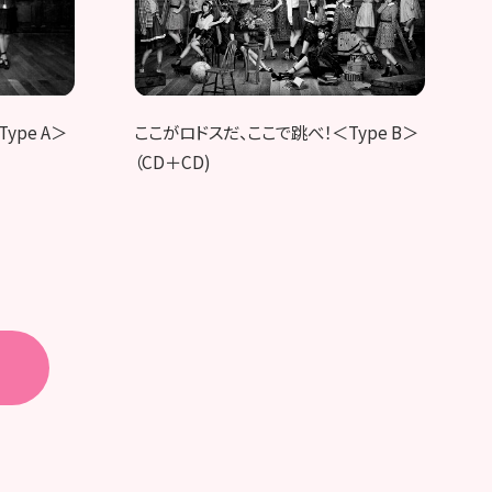
ype A＞
ここがロドスだ、ここで跳べ！＜Type B＞
（CD＋CD)