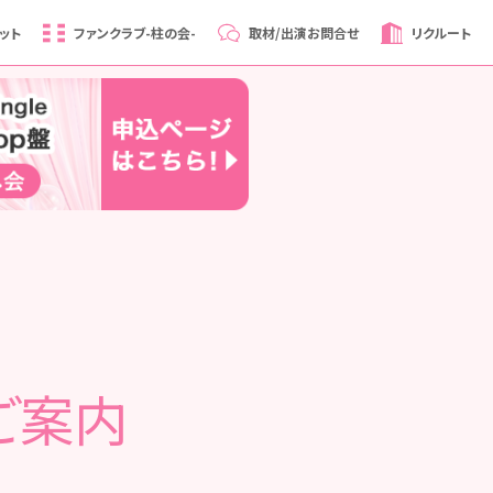
ット
ファンクラブ
-柱の会-
取材/出演
お問合せ
リクルート
ご案内