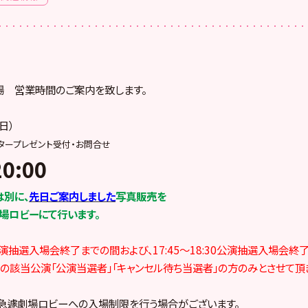
場 営業時間のご案内を致します。
日）
レタープレゼント受付・お問合せ
0:00
別に、
先日ご案内しました
写真販売を
に劇場ロビーにて行います。
30公演抽選入場会終了までの間および、
17:45～18:30公演抽選入場会終
の該当公演「公演当選者」「キャンセル待ち当選者」の方のみとさせて頂
急遽劇場ロビーへの入場制限を行う場合がございます。