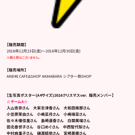
【販売期間】
2016年12月23日(金)～2016年12月30日(金)
※再入荷はございません。
【販売場所】
AKB48 CAFE&SHOP AKIHABARA シアター側SHOP
【生写真ポスター(A4サイズ)2016クリスマスver. 販売メンバー】
☆チームA☆
入山杏奈さん 大家志津香さん 大和田南那さん
小笠原茉由さん 小嶋菜月さん 小嶋陽菜さん
佐々木優佳里さん 島崎遥香さん 白間美瑠さん
田北香世子さん 谷口めぐさん 中西智代梨さん
中村麻里子さん 樋渡結依さん 宮崎美穂さん