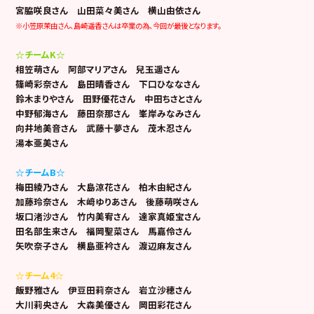
宮脇咲良さん 山田菜々美さん 横山由依さん
※小笠原茉由さん、島崎遥香さんは卒業の為、今回が最後となります。
☆チームK☆
相笠萌さん 阿部マリアさん 兒玉遥さん
篠崎彩奈さん 島田晴香さん 下口ひななさん
鈴木まりやさん 田野優花さん 中田ちさとさん
中野郁海さん 藤田奈那さん 峯岸みなみさん
向井地美音さん 武藤十夢さん 茂木忍さん
湯本亜美さん
☆チームB☆
梅田綾乃さん 大島涼花さん 柏木由紀さん
加藤玲奈さん 木﨑ゆりあさん 後藤萌咲さん
坂口渚沙さん 竹内美宥さん 達家真姫宝さん
田名部生来さん 福岡聖菜さん 馬嘉伶さん
矢吹奈子さん 横島亜衿さん 渡辺麻友さん
☆チーム4☆
飯野雅さん 伊豆田莉奈さん 岩立沙穂さん
大川莉央さん 大森美優さん 岡田彩花さん