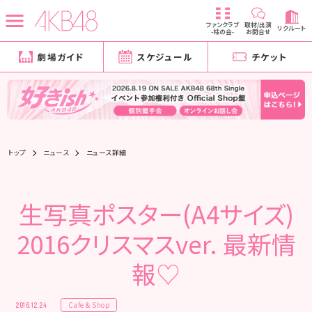
ファンクラブ
取材/出演
リクルート
-柱の会-
お問合せ
劇場ガイド
スケジュール
チケット
トップ
ニュース
ニュース詳細
生写真ポスター(A4サイズ)
2016クリスマスver. 最新情
報♡
Cafe & Shop
2016.12.24