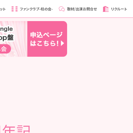
ット
ファンクラブ
-柱の会-
取材/出演
お問合せ
リクルート
5周年記