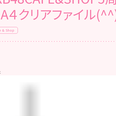
 A４クリアファイル(^^
e & Shop
は