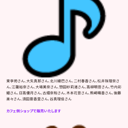
東李苑さん、大矢真那さん、北川綾巴さん、二村春香さん、松井珠理奈さ
ん、江籠裕奈さん、大場美奈さん、惣田紗莉渚さん、高柳明音さん、竹内彩
姫さん、日高優月さん、古畑奈和さん、木本花音さん、熊崎晴香さん、後藤
楽々さん、須田亜香里さん、谷真理佳さん
カフェ側ショップで販売いたします