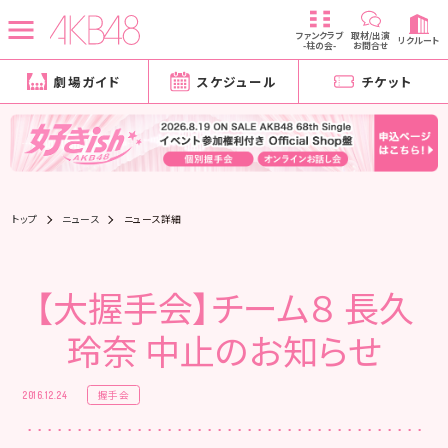
ファンクラブ
取材/出演
リクルート
-柱の会-
お問合せ
劇場ガイド
スケジュール
チケット
トップ
ニュース
ニュース詳細
【大握手会】チーム８ 長久
玲奈 中止のお知らせ
握手会
2016.12.24