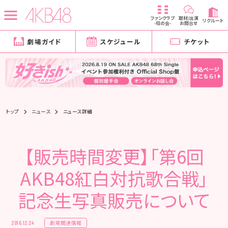
ファンクラブ
取材/出演
リクルート
-柱の会-
お問合せ
劇場ガイド
スケジュール
チケット
トップ
ニュース
ニュース詳細
【販売時間変更】「第6回
AKB48紅白対抗歌合戦」
記念生写真販売について
劇場関連情報
2016.12.24