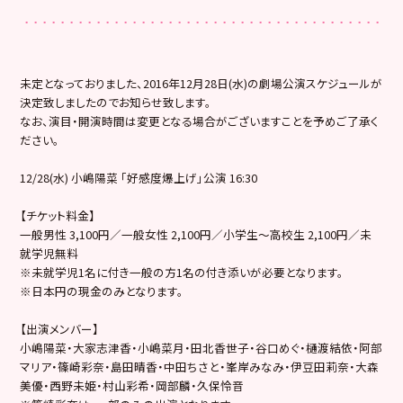
未定となっておりました、2016年12月28日(水)の劇場公演スケジュールが
決定致しましたのでお知らせ致します。
なお、演目・開演時間は変更となる場合がございますことを予めご了承く
ださい。
12/28(水) 小嶋陽菜 「好感度爆上げ」公演 16:30
【チケット料金】
一般男性 3,100円／一般女性 2,100円／小学生～高校生 2,100円／未
就学児無料
※未就学児1名に付き一般の方1名の付き添いが必要となります。
※日本円の現金のみとなります。
【出演メンバー】
小嶋陽菜・大家志津香・小嶋菜月・田北香世子・谷口めぐ・樋渡結依・阿部
マリア・篠崎彩奈・島田晴香・中田ちさと・峯岸みなみ・伊豆田莉奈・大森
美優・西野未姫・村山彩希・岡部麟・久保怜音