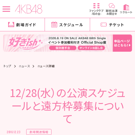
ファンクラブ
取材/出演
リクルート
-柱の会-
お問合せ
劇場ガイド
スケジュール
チケット
トップ
ニュース
ニュース詳細
12/28(水）の公演スケジュ
ールと遠方枠募集につい
て
劇場関連情報
2016.12.23