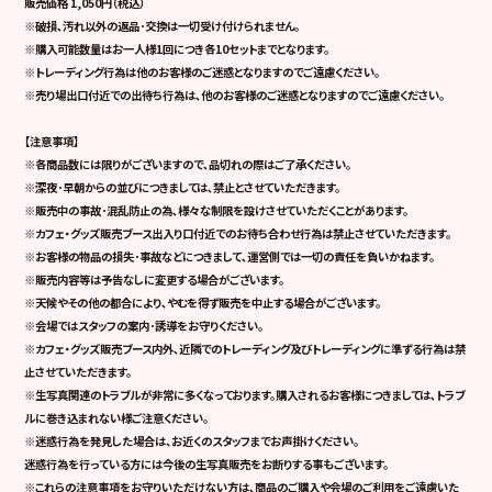
販売価格 1,050円（税込）
※破損､汚れ以外の返品･交換は一切受け付けられません。
※購入可能数量はお一人様1回につき各10セットまでとなります。
※トレーディング行為は他のお客様のご迷惑となりますのでご遠慮ください。
※売り場出口付近での出待ち行為は､他のお客様のご迷惑となりますのでご遠慮ください。
【注意事項】
※各商品数には限りがございますので､品切れの際はご了承ください。
※深夜･早朝からの並びにつきましては､禁止とさせていただきます。
※販売中の事故･混乱防止の為､様々な制限を設けさせていただくことがあります。
※カフェ・グッズ販売ブース出入り口付近でのお待ち合わせ行為は禁止させていただきます。
※お客様の物品の損失･事故などにつきまして､運営側では一切の責任を負いかねます。
※販売内容等は予告なしに変更する場合がございます。
※天候やその他の都合により､やむを得ず販売を中止する場合がございます。
※会場ではスタッフの案内･誘導をお守りください。
※カフェ・グッズ販売ブース内外､近隣でのトレーディング及び
トレーディングに準ずる行為は禁
止させていただきます。
※生写真関連のトラブルが非常に多くなっております。
購入されるお客様につきましては､トラブ
ルに巻き込まれない様ご注意ください。
※迷惑行為を発見した場合は、お近くのスタッフまでお声掛けください。
迷惑行為を行っている方には今後の生写真販売をお断りする事もございます。
※これらの注意事項をお守りいただけない方は､商品のご購入や会場のご利用をご遠慮いた