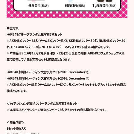
■生写真
・AKB48グループ ランダム生写真5枚セット
※AKB48メンバー 68名（チーム8メンバー除く）､SKE48メンバー 59名､NMB48メンバー 59
名､HKT48メンバー 53名､NGT48メンバー 25名 各1カット 計264種となります。
※本商品は2016年12月23日（金･祝）～12月25日（日）の期間､AKB48カフェ＆ショップ秋葉
原で販売している生写真セットと同商品となります。
・AKB48 劇場トレーディング生写真セット2016. December ①
・AKB48 劇場トレーディング生写真セット2016. December ②
※AKB48メンバー68名（チーム8メンバー除く）､各メンバー3カット＋レアカット1カットの商品
構成となります。
・ハイテンション選抜メンバー ランダム生写真5枚セット
※本商品はハイテンション選抜メンバー22名 各3カットの商品構成となります。
＜商品内容＞
1セット5枚入り