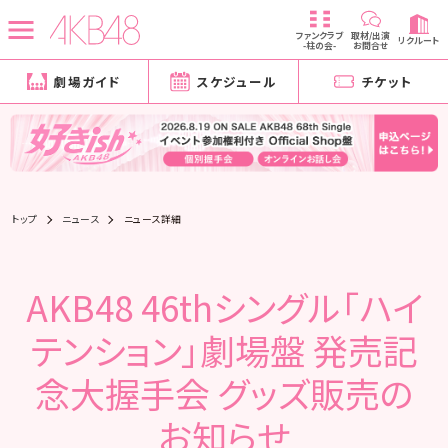
ファンクラブ
取材/出演
リクルート
-柱の会-
お問合せ
劇場ガイド
スケジュール
チケット
トップ
ニュース
ニュース詳細
AKB48 46thシングル「ハイ
テンション」劇場盤 発売記
念大握手会 グッズ販売の
お知らせ