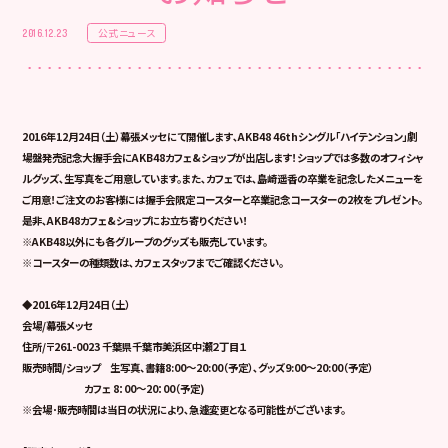
公式ニュース
2016.12.23
2016年12月24日（土）幕張メッセにて開催します､AKB48 46thシングル「ハイテンション」劇
場盤発売記念大握手会にAKB48カフェ&ショップが出店します！ショップでは多数のオフィシャ
ルグッズ､生写真をご用意しています。また､カフェでは､島崎遥香の卒業を記念したメニューを
ご用意！ご注文のお客様には握手会限定コースターと卒業記念コースターの2枚をプレゼント。
是非､AKB48カフェ&ショップにお立ち寄りください！
※AKB48以外にも各グループのグッズも販売しています。
※コースターの種類数は､カフェスタッフまでご確認ください。
◆2016年12月24日（土）
会場/幕張メッセ
住所/〒261-0023 千葉県千葉市美浜区中瀬２丁目１
販売時間/ショップ 生写真、書籍8:00～20:00（予定）､グッズ9:00～20:00（予定）
カフェ 8：00～20：00（予定)
※会場･販売時間は当日の状況により､急遽変更となる可能性がございます。