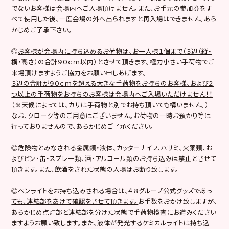
でないお客様は会場内へご入場頂けません。また、お手元の参加券をす
べて使用した後、一度会場の外へ出られますと再入場はできません。あら
かじめご了承下さい。
◎
お客様が会場内に持ち込めるお荷物は、お一人様１個まで（３辺（縦・
横・高さ）の合計９０ｃｍ以内）
とさせて頂きます。極力小さい手荷物でご
来場頂けますようご協力をお願い申しあげます。
３辺の合計が９０ｃｍを超える大きな手荷物をお持ちのお客様、および２
つ以上の手荷物をお持ちのお客様は会場内へご入場いただけません！！
（※天候によっては、カサは手荷物と別でお持ち頂いても構いません。）
なお、クローク等のご用意はございません。お荷物の一時お預かり等は
行っておりませんので、あらかじめご了承ください。
◎危険物とみなされる金属類・液体、カッターナイフ、ハサミ、火薬類、お
よびビン・缶・スプレー類、酒・アルコール類のお持ち込みは禁止とさせて
頂きます。また、飲酒をされた状態の入場はお断り致します。
◎
ペンライトをお持ち込みされる場合は、４８グループ公式グッズであっ
ても、連結部をあけて確認をさせて頂きます。
お手数をおかけ致しますが、
あらかじめ点灯部と連結部を分けた状態で手荷物検査にお進みください
ますようお願い致します。また、液体が発光するケミカルライトは持ち込