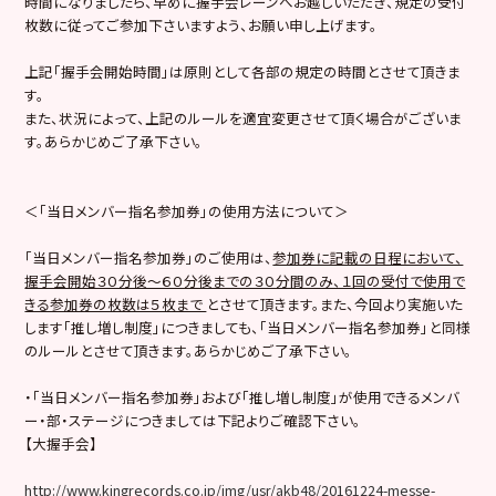
時間になりましたら、早めに握手会レーンへお越しいただき、規定の受付
枚数に従ってご参加下さいますよう、お願い申し上げます。
上記「握手会開始時間」は原則として各部の規定の時間とさせて頂きま
す。
また、状況によって、上記のルールを適宜変更させて頂く場合がございま
す。あらかじめご了承下さい。
＜「当日メンバー指名参加券」の使用方法について＞
「当日メンバー指名参加券」のご使用は、
参加券に記載の日程において、
握手会開始３０分後〜６０分後までの３０分間のみ、１回の受付で使用で
きる参加券の枚数は５枚まで
とさせて頂きます。また、今回より実施いた
します「推し増し制度」につきましても、「当日メンバー指名参加券」と同様
のルールとさせて頂きます。あらかじめご了承下さい。
・「当日メンバー指名参加券」および「推し増し制度」が使用できるメンバ
ー・部・ステージにつきましては下記よりご確認下さい。
【大握手会】
http://www.kingrecords.co.jp/img/usr/akb48/20161224-messe-