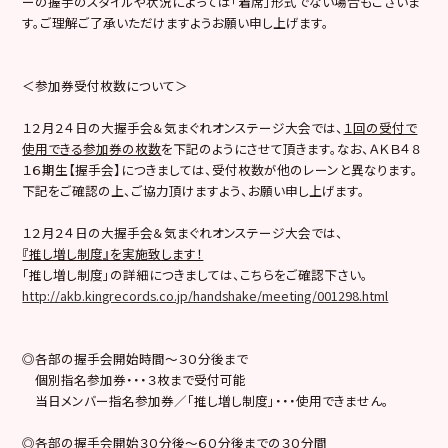
ーの握手のスタイルや状況によっては「着席」形式でない場合もございま
す。ご理解ご了承いただけますようお願い申し上げます。
＜参加券受付枚数について＞
１２月２４日の大握手会＆気まぐれオンステージ大会では、
１回の受付で
使用できる参加券の枚数
を下記のようにさせて頂きます。なお、ＡＫＢ４８
１６期生【握手会】につきましては、受付枚数が他のレーンと異なります。
下記をご確認の上、ご協力頂けますよう、お願い申し上げます。
１２月２４日の大握手会＆気まぐれオンステージ大会では、
『推し増し制度』を実施致します！
「推し増し制度」の詳細につきましては、こちらをご確認下さい。
http://akb.kingrecords.co.jp/handshake/meeting/001298.html
◎各部の握手会開始時間～３０分後まで
個別指名参加券・・・３枚まで受付可能
当日メンバー指名参加券／「推し増し制度」・・・使用できません。
◎各部の握手会開始３０分後～６０分後までの３０分間