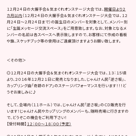
１２月２４日の大握手会＆気まぐれオンステージ大会では、
開催日より２
カ月以内
（１２月２４日の大握手会＆気まぐれオンステージ大会では、１２
月２４日～２月２４日まで）の誕生日のメンバーを対象として、メンバー別
に「生誕メッセージ交流スペース」をご用意致します。なお、対象となるメ
ンバーの名前は各スペースへ表示致しますので、お客様にて作成の看板
や旗、スケッチブック等の使用はご遠慮頂けますようお願い致します。
＜その他＞
◎１２月２４日の大握手会＆気まぐれオンステージ大会では、１３：１５頃
より、２０１６年１２月２１日に発売となりました、じゃんけん民「逆さ坂」、
カップリング曲「奇跡のドア」のステージパフォーマンスを行います！！！ど
うぞお楽しみに♪
そして、会場内（１１ホール）では、じゃんけん民「逆さ坂」のＣＤ販売を行
います！じゃんけん民やカップリングのメンバーも、随時売場に行きますの
で、どうぞこの機会をご利用下さい！
【受付時間】
１２：００〜１８：００
（予定）