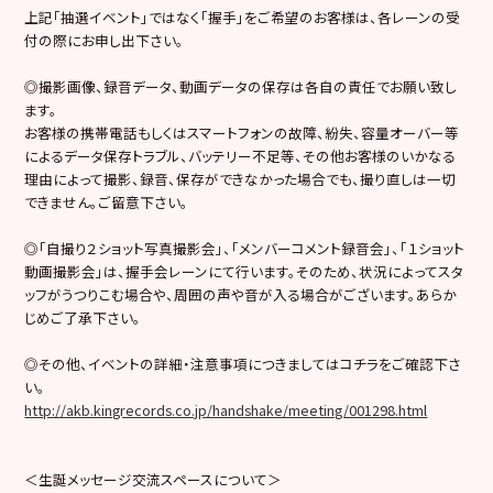
上記「抽選イベント」ではなく「握手」をご希望のお客様は、各レーンの受
付の際にお申し出下さい。
◎撮影画像、録音データ、動画データの保存は各自の責任でお願い致し
ます。
お客様の携帯電話もしくはスマートフォンの故障、紛失、容量オーバー等
によるデータ保存トラブル、バッテリー不足等、その他お客様のいかなる
理由によって撮影、録音、保存ができなかった場合でも、撮り直しは一切
できません。ご留意下さい。
◎「自撮り２ショット写真撮影会」、「メンバーコメント録音会」、「１ショット
動画撮影会」は、握手会レーンにて行います。そのため、状況によってスタ
ッフがうつりこむ場合や、周囲の声や音が入る場合がございます。あらか
じめご了承下さい。
◎その他、イベントの詳細・注意事項につきましてはコチラをご確認下さ
い。
http://akb.kingrecords.co.jp/handshake/meeting/001298.html
＜生誕メッセージ交流スペースについて＞