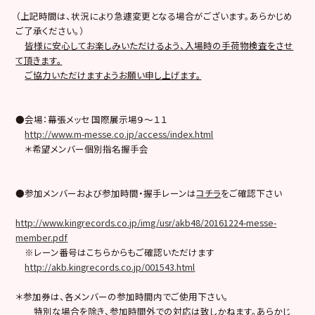
（上記時間は、状況により急遽変更となる場合がございます。あらかじめ
ご了承ください。）
皆様に安心してお楽しみいただけるよう、入場時の手荷物検査をさせ
て頂きます
。
ご協力いただけますようお願い申し上げます。
●会場：幕張メッセ 国際展示場９〜１１
http://www.m-messe.co.jp/access/index.html
＊希望メンバー個別指名握手会
●参加メンバーおよび参加時間・握手レーンは
コチラ
をご確認下さい
http://www.kingrecords.co.jp/img/usr/akb48/20161224-messe-
member.pdf
※レーン番号はこちらからもご確認いただけます
http://akb.kingrecords.co.jp/001543.html
＊参加券は、各メンバーの参加時間内でご使用下さい。
特別な場合を除き、参加時間外での対応は致しかねます。あらかじ