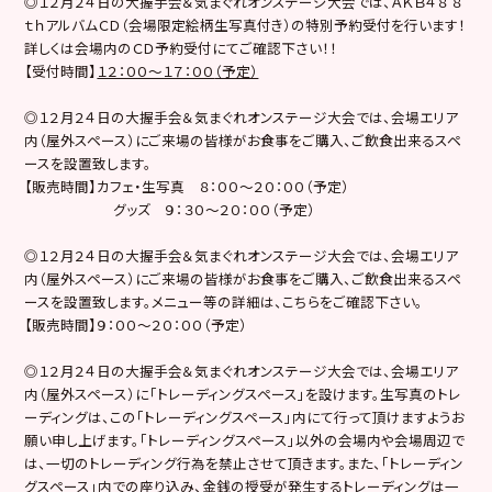
◎１２月２４日の大握手会＆気まぐれオンステージ大会では、ＡＫＢ４８ ８
ｔｈアルバムＣＤ（会場限定絵柄生写真付き）の特別予約受付を行います！
詳しくは会場内のＣＤ予約受付にてご確認下さい！！
【受付時間】
１２：００〜１７：００
（予定）
◎１２月２４日の大握手会＆気まぐれオンステージ大会では、会場エリア
内（屋外スペース）にご来場の皆様がお食事をご購入、ご飲食出来るスペ
ースを設置致します。
【販売時間】カフェ・生写真 ８：００〜２０：００（予定）
グッズ ９：３０〜２０：００（予定）
◎１２月２４日の大握手会＆気まぐれオンステージ大会では、会場エリア
内（屋外スペース）にご来場の皆様がお食事をご購入、ご飲食出来るスペ
ースを設置致します。メニュー等の詳細は、こちらをご確認下さい。
【販売時間】９：００〜２０：００（予定）
◎１２月２４日の大握手会＆気まぐれオンステージ大会では、会場エリア
内（屋外スペース）に「トレーディングスペース」を設けます。生写真のトレ
ーディングは、この「トレーディングスペース」内にて行って頂けますようお
願い申し上げます。「トレーディングスペース」以外の会場内や会場周辺で
は、一切のトレーディング行為を禁止させて頂きます。また、「トレーディン
グスペース」内での座り込み、金銭の授受が発生するトレーディングは一