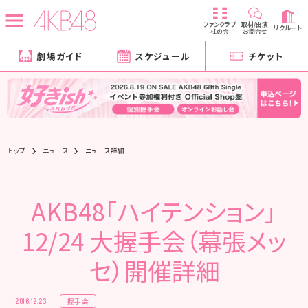
ファンクラブ
取材/出演
リクルート
-柱の会-
お問合せ
劇場ガイド
スケジュール
チケット
トップ
ニュース
ニュース詳細
AKB48「ハイテンション」
12/24 大握手会（幕張メッ
セ）開催詳細
握手会
2016.12.23