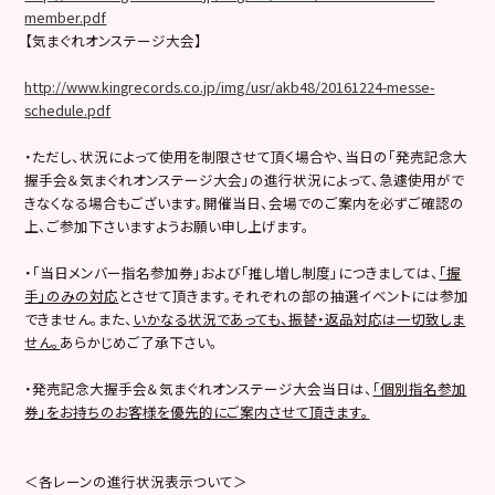
member.pdf
【気まぐれオンステージ大会】
http://www.kingrecords.co.jp/img/usr/akb48/20161224-messe-
schedule.pdf
・ただし、状況によって使用を制限させて頂く場合や、当日の「発売記念大
握手会＆気まぐれオンステージ大会」の進行状況によって、急遽使用がで
きなくなる場合もございます。開催当日、会場でのご案内を必ずご確認の
上、ご参加下さいますようお願い申し上げます。
・「当日メンバー指名参加券」および「推し増し制度」につきましては、
「握
手」のみの対応
とさせて頂きます。それぞれの部の抽選イベントには参加
できません。また、
いかなる状況であっても、振替・返品対応は一切致しま
せん。
あらかじめご了承下さい。
・発売記念大握手会＆気まぐれオンステージ大会当日は、
「個別指名参加
券」をお持ちのお客様を優先的にご案内させて頂きます。
＜各レーンの進行状況表示ついて＞