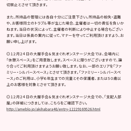
切禁止とさせて頂きます。
また、所持品の管理には各自十分にご注意下さい。所持品の紛失・盗難
や、お客様同士のトラブル等が生じた場合、主催者は一切の責任を負いか
ねます。当日の状況によって、主催者の判断により中止する場合もござい
ます。当日は係員の案内に従って、マナーを守ってご利用頂けますよう、お
願い申し上げます。
◎１２月２４日の大握手会＆気まぐれオンステージ大会では、会場内に
「休憩スペース」をご用意致します。スペースに限りがございますので、譲
り合ってご利用頂けますようお願い致します。なお、一部のエリアを「ファ
ミリー・シルバースペース」とさせて頂きます。「ファミリー・シルバースペ
ース」のご利用は、小学６年生までの児童とその保護者、または５０歳以
上のお客様を対象とさせて頂きます。
◎１２月２４日の大握手会＆気まぐれオンステージ大会での、「支配人部
屋」の詳細につきましては、こちらをご確認下さい。
http://ameblo.jp/akihabara48/entry-12229169526.html