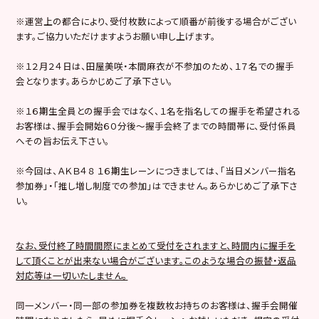
※運営上の都合により、受付枚数によって順番が前後する場合がござい
ます。ご協力いただけますようお願い申し上げます。
※１２月２４日は、田屋美咲・本間麻衣が不参加のため、１７名での握手
会となります。あらかじめご了承下さい。
※１６期生全員との握手会ではなく、１名を指名しての握手を希望される
お客様は、握手会開始６０分後〜握手会終了までの時間帯に、受付係員
へその旨お伝え下さい。
※今回は、ＡＫＢ４８ １６期生レーンにつきましては、「当日メンバー指名
参加券」・「推し増し制度での参加」はできません。あらかじめご了承下さ
い。
なお、受付終了時間間際にまとめて受付をされますと、時間内に握手を
して頂くことが出来ない場合がございます。
このような場合の振替・返品
対応等は一切いたしません。
同一メンバー・同一部の参加券を複数枚お持ちのお客様は、握手会開催