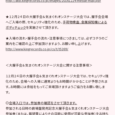
http://akb.kingrecords.co.jp/images/20161224-messe-map.pdf
★１２月２４日の大握手会＆気まぐれオンステージ大会では、握手会会場
へご入場の際、セキュリティ強化のため、
手荷物検査、金属探知機による
ボディチェック
を実施させて頂きます。
★入場の流れ・握手会の流れ・注意事項につきましては、必ずコチラのご
案内をご確認の上ご参加頂けますよう、お願い申し上げます。
http://www.kingrecords.co.jp/cs/t/t5269/
＜大握手会＆気まぐれオンステージ大会に関する注意事項＞
１２月２４日の大握手会＆気まぐれオンステージ大会では、セキュリティ強
化のため、会場への入場に通常よりもお時間がかかることが予想されま
す。お時間には余裕をもってご来場頂けますようご協力をお願い致しま
す。
◎
会場入口では、参加券の確認をさせて頂きます。
参加される日時の劇場盤発売記念大握手会＆気まぐれオンステージ大会
参加券（または、振替等によりその日時に使用が可能な参加券）をお持ち