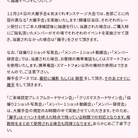
＜抽選イベントについて＞
１２月２４日の大握手会＆気まぐれオンステージ大会では、各部ごとに内
容の異なる「大握手会」を実施いたします！開催日当日、それぞれのレー
ン受付にてご本人様確認後に抽選を行い、当選された場合は、ご購入時
にご指名頂いたメンバーがその場でそれぞれのイベントを実施させて頂
き、当選されなかった場合は「握手」をさせて頂きます。
なお、「自撮り２ショット写真会」・「メンバー１ショット動画会」・「メンバー
録音会」では、当選された場合、お客様の携帯電話もしくはスマートフォン
を使用いたします。携帯電話・スマートフォン以外の機材の使用はできま
せんので、ご注意下さい。
握手会ブースでは、
最初に
撮影 もしくは 録音
をして頂き、
そのあとすぐに
握手
をして頂きます。
「ご来場認定プレミアムカードサイン会」・「クリスマスカードサイン会」「自
撮り２ショット写真会」・「メンバー１ショット動画会」・「メンバー録音会」
は、大握手会の規定のお時間の中で実施させていただきます。そのため、
「握手」はイベントを終えた時点で残っている時間での対応となります。複
数枚をまとめて使用される場合も同様となります。
あらかじめご了承下さ
い。