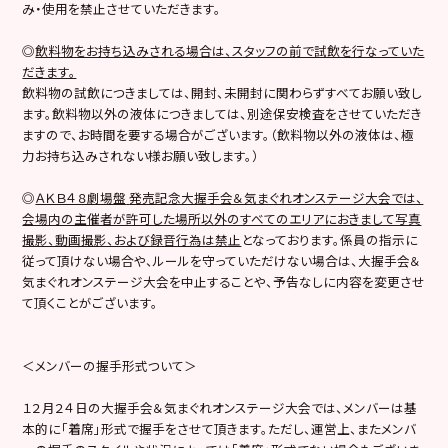
み・使用を禁止させていただきます。
◎
飲料物をお持ち込みされる場合は、スタッフの前で試飲を行なっていた
だきます。
飲料物の試飲につきましては、開封、未開封に関わらずすべてお願い致し
ます。飲料物以外の液体につきましては、別途保安検査をさせていただき
ますので、お時間を要する場合がございます。（飲料物以外の液体は、極
力お持ち込みされない様お願い致します。）
◎
ＡＫＢ４８劇場盤
発売記念大握手会＆気まぐれオンステージ大会では、
会場内の主催者が許可した場所以外のすべてのエリアにおきまして写真
撮影、動画撮影、および録音行為は禁止
となっております。係員の指示に
従って頂けない場合や、ルールを守っていただけない場合は、大握手会＆
気まぐれオンステージ大会を中止することや、予告なしに内容を変更させ
て頂くことがございます。
＜メンバーの握手形式ついて＞
１２月２４日の大握手会＆気まぐれオンステージ大会では、メンバーは基
本的に「着席」形式で握手をさせて頂きます。ただし、運営上、またメンバ